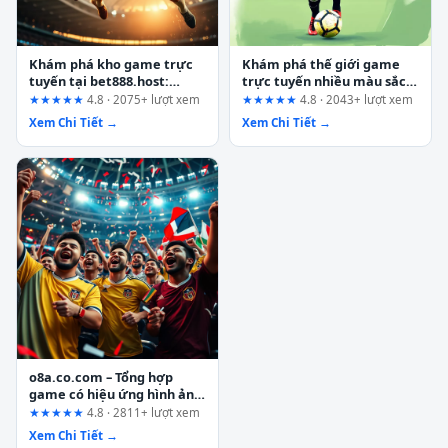
Khám phá kho game trực
Khám phá thế giới game
tuyến tại bet888.host:
trực tuyến nhiều màu sắc
Hướng dẫn đánh giá độc
tại 8kbet-co.com: Cẩm
★★★★★
4.8 · 2075+ lượt xem
★★★★★
4.8 · 2043+ lượt xem
lập cho người chơi mới
nang xác minh trước khi
Xem Chi Tiết →
Xem Chi Tiết →
bắt đầu
o8a.co.com – Tổng hợp
game có hiệu ứng hình ảnh
đẹp mắt: Kiểm chứng từ
★★★★★
4.8 · 2811+ lượt xem
người dùng lâu năm
Xem Chi Tiết →