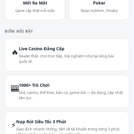
Mới Ra Mắt
Poker
Game cập nhật mỗi tuần
Texas Hold'em, Omaha
ĐIỂM NỔI BẬT
Live Casino Đẳng Cấp
🔥
Dealer thật, chơi trực tiếp, trải nghiệm như tại sòng bài
quốc tế.
1000+ Trò Chơi
🎰
Slot, casino, thể thao, bắn cá, game bài — đa dạng, cập nhật
liên tục.
Nạp Rút Siêu Tốc 3 Phút
⚡
Giao dịch nhanh chóng, tiền về tài khoản trong vòng 3 phút.