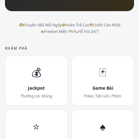
🎁
Khuyến Mãi Mỗi Ngày
💎
Hoàn Trả Cao
🎯
Odds Cao Nhất
🔥
Freebet Miễn Phí
📞
Hỗ Trợ 24/7
KHÁM PHÁ
💰
🃏
Jackpot
Game Bài
Thưởng cực khủng
Poker, Tiến Lên, Phỏm
⭐
♠