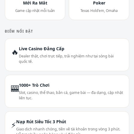
Mới Ra Mắt
Poker
Game cập nhật mỗi tuần
Texas Hold'em, Omaha
ĐIỂM NỔI BẬT
Live Casino Đẳng Cấp
🔥
Dealer thật, chơi trực tiếp, trải nghiệm như tại sòng bài
quốc tế.
1000+ Trò Chơi
🎰
Slot, casino, thể thao, bắn cá, game bài — đa dạng, cập nhật
liên tục.
Nạp Rút Siêu Tốc 3 Phút
⚡
Giao dịch nhanh chóng, tiền về tài khoản trong vòng 3 phút.