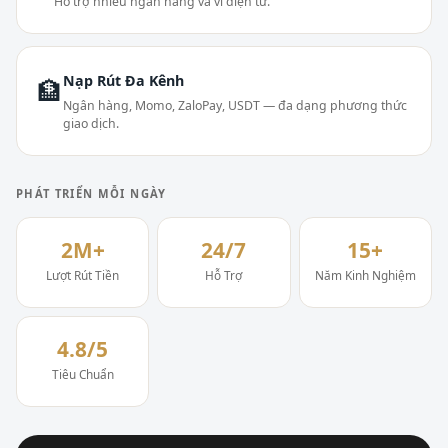
Hỗ trợ nhiều ngân hàng và ví điện tử.
Nạp Rút Đa Kênh
🏦
Ngân hàng, Momo, ZaloPay, USDT — đa dạng phương thức
giao dịch.
PHÁT TRIỂN MỖI NGÀY
2M+
24/7
15+
Lượt Rút Tiền
Hỗ Trợ
Năm Kinh Nghiệm
4.8/5
Tiêu Chuẩn