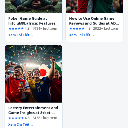
Poker Game Guide at
How to Use Online Game
hitclub88.africa: Features,
Reviews and Guides at AD88
Rules, and Tips
Like an Experienced Player
★★★★★
4.8 · 1984+ lượt xem
★★★★★
4.8 · 2922+ lượt xem
Xem Chi Tiết →
Xem Chi Tiết →
Lottery Entertainment and
Game Insights at 8xbet-
kyc.com: A Practical
★★★★★
4.8 · 2438+ lượt xem
Review of What Fits and
Xem Chi Tiết →
What Doesn’t