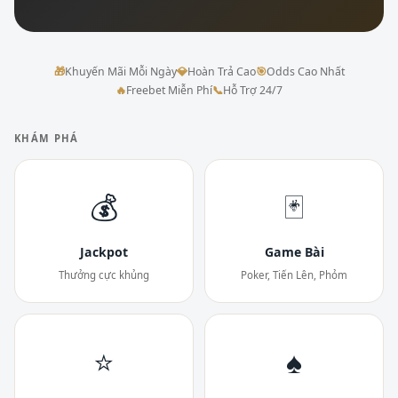
🎁
Khuyến Mãi Mỗi Ngày
💎
Hoàn Trả Cao
🎯
Odds Cao Nhất
🔥
Freebet Miễn Phí
📞
Hỗ Trợ 24/7
KHÁM PHÁ
💰
🃏
Jackpot
Game Bài
Thưởng cực khủng
Poker, Tiến Lên, Phỏm
⭐
♠