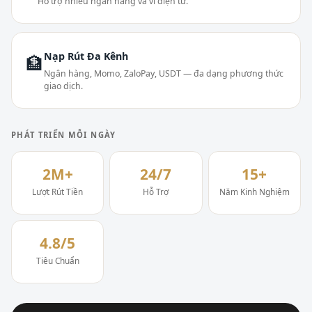
Hỗ trợ nhiều ngân hàng và ví điện tử.
Nạp Rút Đa Kênh
🏦
Ngân hàng, Momo, ZaloPay, USDT — đa dạng phương thức
giao dịch.
PHÁT TRIỂN MỖI NGÀY
2M+
24/7
15+
Lượt Rút Tiền
Hỗ Trợ
Năm Kinh Nghiệm
4.8/5
Tiêu Chuẩn