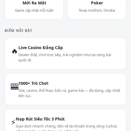
Mới Ra Mắt
Poker
Game cập nhật mỗi tuần
Texas Hold'em, Omaha
ĐIỂM NỔI BẬT
Live Casino Đẳng Cấp
🔥
Dealer thật, chơi trực tiếp, trải nghiệm như tại sòng bài
quốc tế.
1000+ Trò Chơi
🎰
Slot, casino, thể thao, bắn cá, game bài — đa dạng, cập nhật
liên tục.
Nạp Rút Siêu Tốc 3 Phút
⚡
Giao dịch nhanh chóng, tiền về tài khoản trong vòng 3 phút.