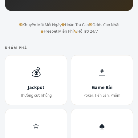
🎁
Khuyến Mãi Mỗi Ngày
💎
Hoàn Trả Cao
🎯
Odds Cao Nhất
🔥
Freebet Miễn Phí
📞
Hỗ Trợ 24/7
KHÁM PHÁ
💰
🃏
Jackpot
Game Bài
Thưởng cực khủng
Poker, Tiến Lên, Phỏm
⭐
♠