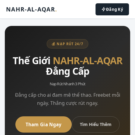
NAHR-AL-AQAR
.
Đăng Ký
💰 NẠP RÚT 24/7
Thế Giới
NAHR-AL-AQAR
Đẳng Cấp
Nạp Rút Nhanh 3 Phút
Đẳng cấp cho ai đam mê thể thao. Freebet mỗi
ngày. Thắng cược rút ngay.
Tham Gia Ngay
Tìm Hiểu Thêm