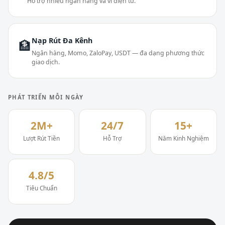
Hỗ trợ nhiều ngân hàng và ví điện tử.
Nạp Rút Đa Kênh
🏦
Ngân hàng, Momo, ZaloPay, USDT — đa dạng phương thức
giao dịch.
PHÁT TRIỂN MỖI NGÀY
2M+
24/7
15+
Lượt Rút Tiền
Hỗ Trợ
Năm Kinh Nghiệm
4.8/5
Tiêu Chuẩn