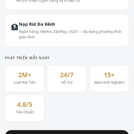
Hỗ trợ nhiều ngân hàng và ví điện tử.
Nạp Rút Đa Kênh
🏦
Ngân hàng, Momo, ZaloPay, USDT — đa dạng phương thức
giao dịch.
PHÁT TRIỂN MỖI NGÀY
2M+
24/7
15+
Lượt Rút Tiền
Hỗ Trợ
Năm Kinh Nghiệm
4.8/5
Tiêu Chuẩn