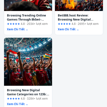
Browsing Trending Online
Bet888.host Review:
Games Through 8kbet-
Browsing New Digital
co.com: An Independent
Game Categories With
★★★★★
4.8 · 2034+ lượt xem
★★★★★
4.8 · 2695+ lượt xem
Review
Open Eyes
Xem Chi Tiết →
Xem Chi Tiết →
Browsing New Digital
Game Categories on 123b:
A Balanced Review of
★★★★★
4.8 · 3284+ lượt xem
123b.furniture
Xem Chi Tiết →