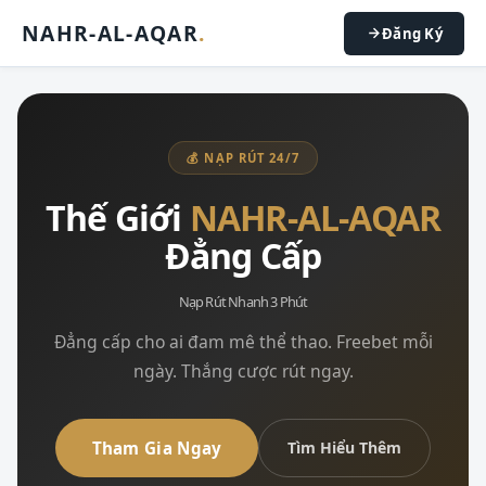
NAHR-AL-AQAR
.
Đăng Ký
💰 NẠP RÚT 24/7
Thế Giới
NAHR-AL-AQAR
Đẳng Cấp
Nạp Rút Nhanh 3 Phút
Đẳng cấp cho ai đam mê thể thao. Freebet mỗi
ngày. Thắng cược rút ngay.
Tham Gia Ngay
Tìm Hiểu Thêm