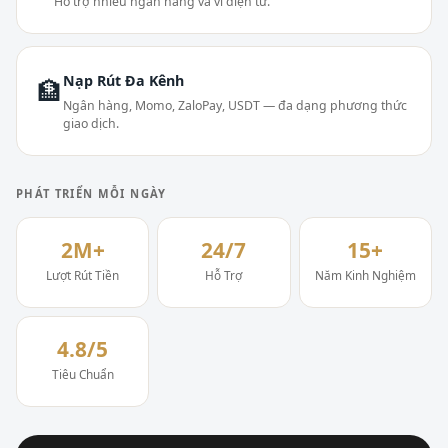
Hỗ trợ nhiều ngân hàng và ví điện tử.
Nạp Rút Đa Kênh
🏦
Ngân hàng, Momo, ZaloPay, USDT — đa dạng phương thức
giao dịch.
PHÁT TRIỂN MỖI NGÀY
2M+
24/7
15+
Lượt Rút Tiền
Hỗ Trợ
Năm Kinh Nghiệm
4.8/5
Tiêu Chuẩn