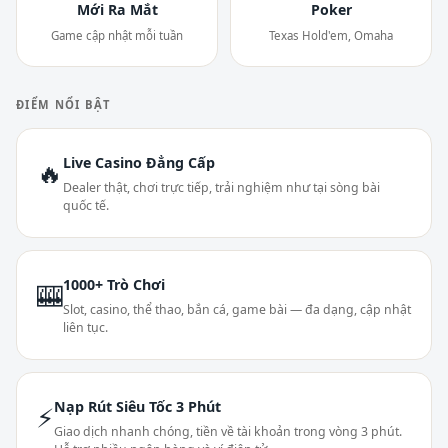
Mới Ra Mắt
Poker
Game cập nhật mỗi tuần
Texas Hold'em, Omaha
ĐIỂM NỔI BẬT
Live Casino Đẳng Cấp
🔥
Dealer thật, chơi trực tiếp, trải nghiệm như tại sòng bài
quốc tế.
1000+ Trò Chơi
🎰
Slot, casino, thể thao, bắn cá, game bài — đa dạng, cập nhật
liên tục.
Nạp Rút Siêu Tốc 3 Phút
⚡
Giao dịch nhanh chóng, tiền về tài khoản trong vòng 3 phút.