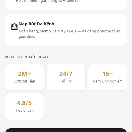
Hỗ trợ nhiều ngân hàng và ví điện tử.
Nạp Rút Đa Kênh
🏦
Ngân hàng, Momo, ZaloPay, USDT — đa dạng phương thức
giao dịch.
PHÁT TRIỂN MỖI NGÀY
2M+
24/7
15+
Lượt Rút Tiền
Hỗ Trợ
Năm Kinh Nghiệm
4.8/5
Tiêu Chuẩn