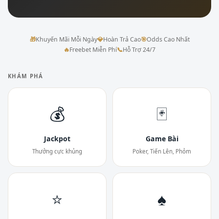
🎁
Khuyến Mãi Mỗi Ngày
💎
Hoàn Trả Cao
🎯
Odds Cao Nhất
🔥
Freebet Miễn Phí
📞
Hỗ Trợ 24/7
KHÁM PHÁ
💰
🃏
Jackpot
Game Bài
Thưởng cực khủng
Poker, Tiến Lên, Phỏm
⭐
♠