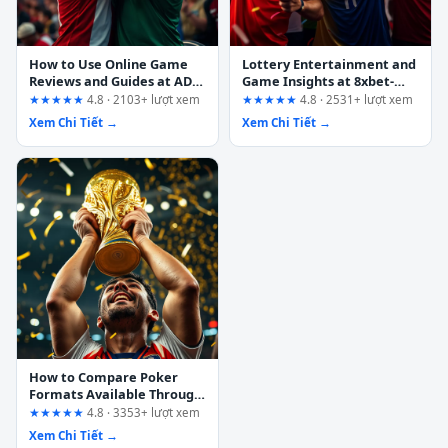
How to Use Online Game
Lottery Entertainment and
Reviews and Guides at AD88
Game Insights at 8xbet-
Like an Experienced Player
kyc.com: A Practical
★★★★★
4.8 · 2103+ lượt xem
★★★★★
4.8 · 2531+ lượt xem
Review of What Fits and
Xem Chi Tiết →
Xem Chi Tiết →
What Doesn’t
How to Compare Poker
Formats Available Through
ao88y.top: A Criteria-Based
★★★★★
4.8 · 3353+ lượt xem
Guide
Xem Chi Tiết →