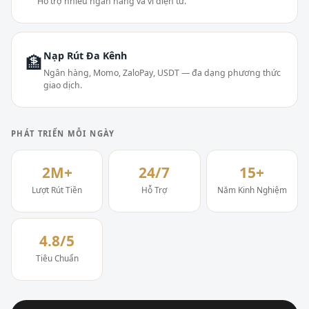
Hỗ trợ nhiều ngân hàng và ví điện tử.
Nạp Rút Đa Kênh
🏦
Ngân hàng, Momo, ZaloPay, USDT — đa dạng phương thức
giao dịch.
PHÁT TRIỂN MỖI NGÀY
2M+
24/7
15+
Lượt Rút Tiền
Hỗ Trợ
Năm Kinh Nghiệm
4.8/5
Tiêu Chuẩn