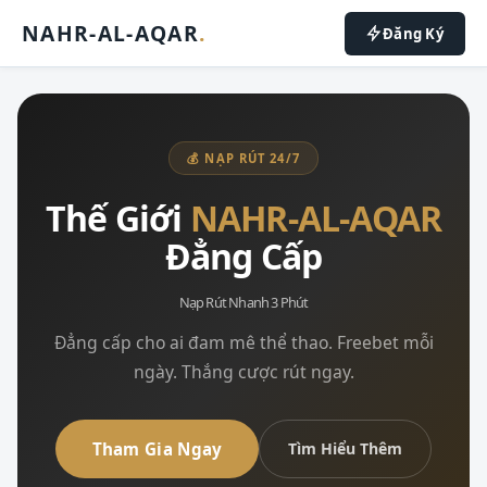
NAHR-AL-AQAR
.
Đăng Ký
💰 NẠP RÚT 24/7
Thế Giới
NAHR-AL-AQAR
Đẳng Cấp
Nạp Rút Nhanh 3 Phút
Đẳng cấp cho ai đam mê thể thao. Freebet mỗi
ngày. Thắng cược rút ngay.
Tham Gia Ngay
Tìm Hiểu Thêm