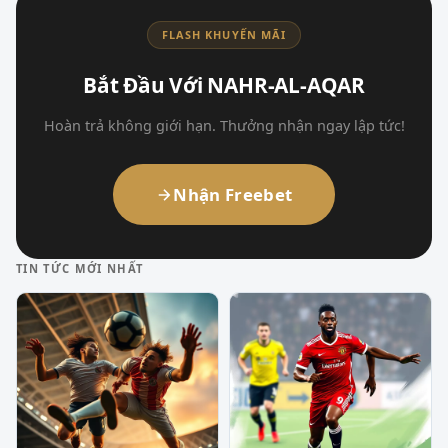
FLASH KHUYẾN MÃI
Bắt Đầu Với NAHR-AL-AQAR
Hoàn trả không giới hạn. Thưởng nhận ngay lập tức!
Nhận Freebet
TIN TỨC MỚI NHẤT