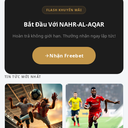
FLASH KHUYẾN MÃI
Bắt Đầu Với NAHR-AL-AQAR
Hoàn trả không giới hạn. Thưởng nhận ngay lập tức!
Nhận Freebet
TIN TỨC MỚI NHẤT