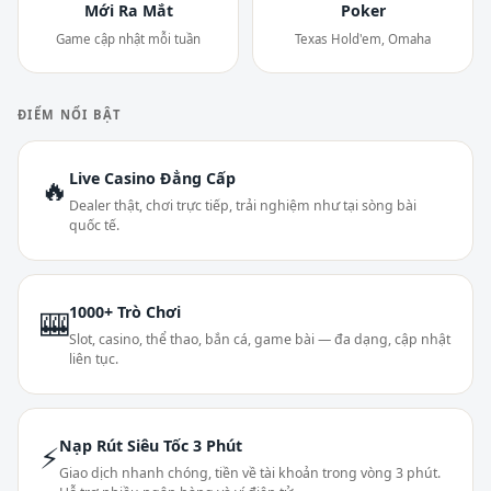
Mới Ra Mắt
Poker
Game cập nhật mỗi tuần
Texas Hold'em, Omaha
ĐIỂM NỔI BẬT
Live Casino Đẳng Cấp
🔥
Dealer thật, chơi trực tiếp, trải nghiệm như tại sòng bài
quốc tế.
1000+ Trò Chơi
🎰
Slot, casino, thể thao, bắn cá, game bài — đa dạng, cập nhật
liên tục.
Nạp Rút Siêu Tốc 3 Phút
⚡
Giao dịch nhanh chóng, tiền về tài khoản trong vòng 3 phút.