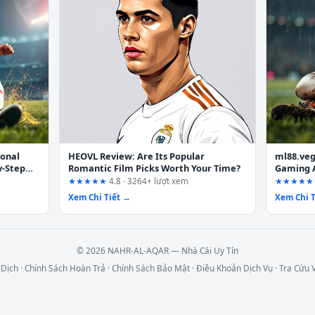
ional
HEOVL Review: Are Its Popular
ml88.veg
y-Step
Romantic Film Picks Worth Your Time?
Gaming 
Players
Who Shou
★★★★★
4.8 · 3264+ lượt xem
★★★★
Xem Chi Tiết →
Xem Chi 
© 2026 NAHR-AL-AQAR — Nhà Cái Uy Tín
 Dịch
·
Chính Sách Hoàn Trả
·
Chính Sách Bảo Mật
·
Điều Khoản Dịch Vụ
·
Tra Cứu 