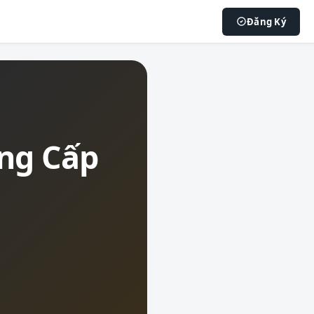
Đăng Ký
ng Cấp