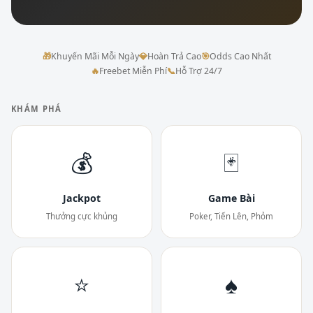
🎁
Khuyến Mãi Mỗi Ngày
💎
Hoàn Trả Cao
🎯
Odds Cao Nhất
🔥
Freebet Miễn Phí
📞
Hỗ Trợ 24/7
KHÁM PHÁ
💰
🃏
Jackpot
Game Bài
Thưởng cực khủng
Poker, Tiến Lên, Phỏm
⭐
♠