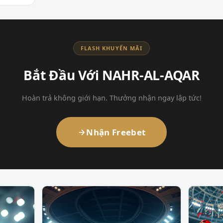
FLASH KHUYẾN MÃI
Bắt Đầu Với NAHR-AL-AQAR
Hoàn trả không giới hạn. Thưởng nhận ngay lập tức!
Nhận Freebet