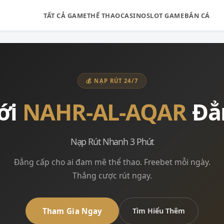
TẤT CẢ GAME
THỂ THAO
CASINO
SLOT GAME
BẮN CÁ
💰 NẠP RÚT 24/7
ới
NAHR-AL-AQAR
Đẳ
Nạp Rút Nhanh 3 Phút
Đẳng cấp cho ai đam mê thể thao. Freebet mỗi ngày.
Thắng cược rút ngay.
Tham Gia Ngay
Tìm Hiểu Thêm