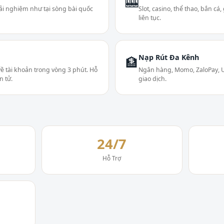
🎰
 trải nghiệm như tại sòng bài quốc
Slot, casino, thể thao, bắn c
liên tục.
Nạp Rút Đa Kênh
🏦
ề tài khoản trong vòng 3 phút. Hỗ
Ngân hàng, Momo, ZaloPay,
n tử.
giao dịch.
24/7
Hỗ Trợ