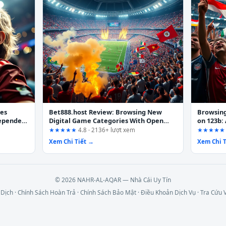
es
Bet888.host Review: Browsing New
Browsing
dependent
Digital Game Categories With Open
on 123b:
Eyes
123b.fur
★★★★★
4.8 · 2136+ lượt xem
★★★★
Xem Chi Tiết →
Xem Chi 
© 2026 NAHR-AL-AQAR — Nhà Cái Uy Tín
 Dịch
·
Chính Sách Hoàn Trả
·
Chính Sách Bảo Mật
·
Điều Khoản Dịch Vụ
·
Tra Cứu 