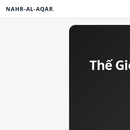
NAHR-AL-AQAR
.
Thế Gi