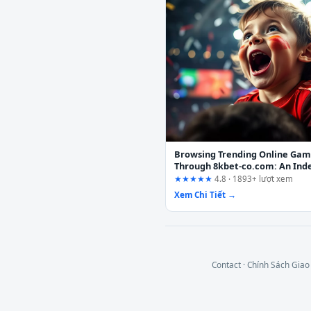
Browsing Trending Online Gam
Through 8kbet-co.com: An In
Review
★★★★★
4.8 · 1893+ lượt xem
Xem Chi Tiết →
Contact
·
Chính Sách Giao