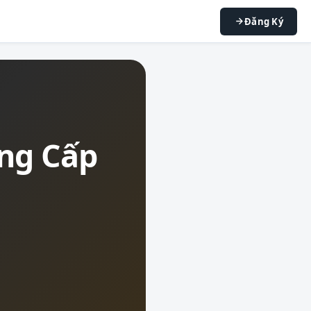
Đăng Ký
ng Cấp