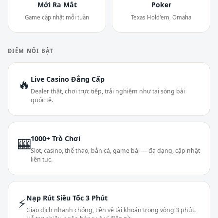
Mới Ra Mắt
Poker
Game cập nhật mỗi tuần
Texas Hold'em, Omaha
ĐIỂM NỔI BẬT
Live Casino Đẳng Cấp
🔥
Dealer thật, chơi trực tiếp, trải nghiệm như tại sòng bài
quốc tế.
1000+ Trò Chơi
🎰
Slot, casino, thể thao, bắn cá, game bài — đa dạng, cập nhật
liên tục.
Nạp Rút Siêu Tốc 3 Phút
⚡
Giao dịch nhanh chóng, tiền về tài khoản trong vòng 3 phút.