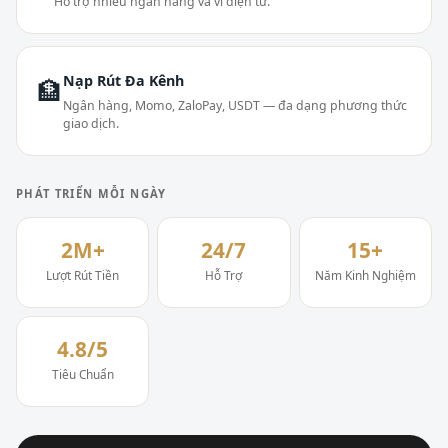
Hỗ trợ nhiều ngân hàng và ví điện tử.
Nạp Rút Đa Kênh
🏦
Ngân hàng, Momo, ZaloPay, USDT — đa dạng phương thức
giao dịch.
PHÁT TRIỂN MỖI NGÀY
2M+
24/7
15+
Lượt Rút Tiền
Hỗ Trợ
Năm Kinh Nghiệm
4.8/5
Tiêu Chuẩn