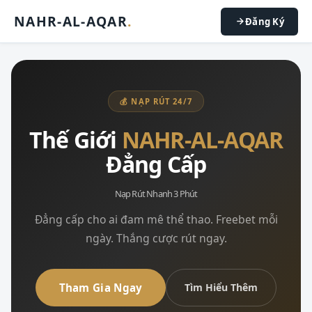
NAHR-AL-AQAR
.
Đăng Ký
💰 NẠP RÚT 24/7
Thế Giới
NAHR-AL-AQAR
Đẳng Cấp
Nạp Rút Nhanh 3 Phút
Đẳng cấp cho ai đam mê thể thao. Freebet mỗi
ngày. Thắng cược rút ngay.
Tham Gia Ngay
Tìm Hiểu Thêm