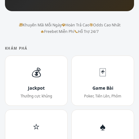
🎁
Khuyến Mãi Mỗi Ngày
💎
Hoàn Trả Cao
🎯
Odds Cao Nhất
🔥
Freebet Miễn Phí
📞
Hỗ Trợ 24/7
KHÁM PHÁ
💰
🃏
Jackpot
Game Bài
Thưởng cực khủng
Poker, Tiến Lên, Phỏm
⭐
♠