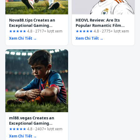
Nova88.tips Creates an
HEOVL Review: Are Its
Exceptional Gaming
Popular Romantic Film
Atmosphere: A Step-by-
Picks Worth Your Time?
★★★★★
4.8 · 2717+ lượt xem
★★★★★
4.8 · 2775+ lượt xem
Step Coach&#8217;s Guide
Xem Chi Tiết →
Xem Chi Tiết →
for New Players
ml88.vegas Creates an
Exceptional Gaming
Atmosphere: A UX Review
★★★★★
4.8 · 2407+ lượt xem
of Who Should and
Xem Chi Tiết →
Shouldn’t Join