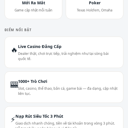
Mới Ra Mắt
Poker
Game cập nhật mỗi tuần
Texas Hold'em, Omaha
ĐIỂM NỔI BẬT
Live Casino Đẳng Cấp
🔥
Dealer thật, chơi trực tiếp, trải nghiệm như tại sòng bài
quốc tế.
1000+ Trò Chơi
🎰
Slot, casino, thể thao, bắn cá, game bài — đa dạng, cập nhật
liên tục.
Nạp Rút Siêu Tốc 3 Phút
⚡
Giao dịch nhanh chóng, tiền về tài khoản trong vòng 3 phút.