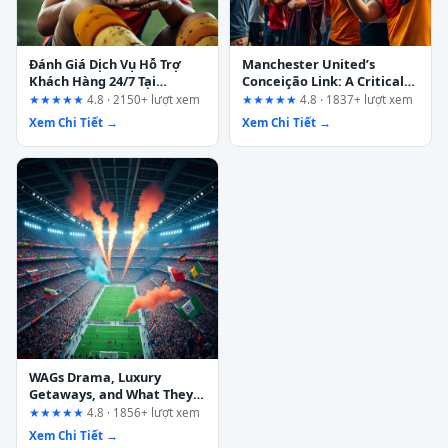
Đánh Giá Dịch Vụ Hỗ Trợ
Manchester United’s
Khách Hàng 24/7 Tại
Conceição Link: A Critical
c168.repair: Những Tiêu Chí
UX Review of the tg88988
★★★★★
4.8 · 2150+ lượt xem
★★★★★
4.8 · 1837+ lượt xem
Cần Kiểm Chứng
Experience
Xem Chi Tiết →
Xem Chi Tiết →
WAGs Drama, Luxury
Getaways, and What They
Hide: A Balanced Review of
★★★★★
4.8 · 1856+ lượt xem
ea88.mobile
Xem Chi Tiết →