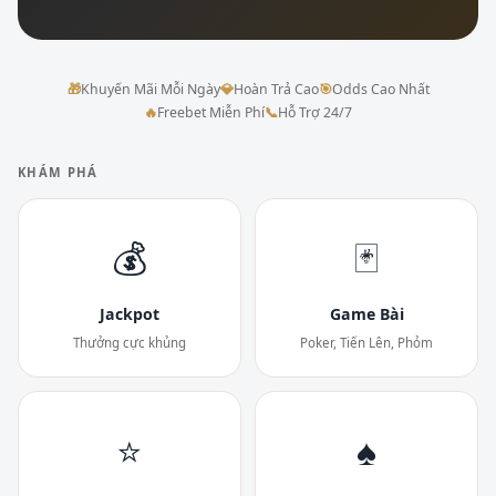
🎁
Khuyến Mãi Mỗi Ngày
💎
Hoàn Trả Cao
🎯
Odds Cao Nhất
🔥
Freebet Miễn Phí
📞
Hỗ Trợ 24/7
KHÁM PHÁ
💰
🃏
Jackpot
Game Bài
Thưởng cực khủng
Poker, Tiến Lên, Phỏm
⭐
♠