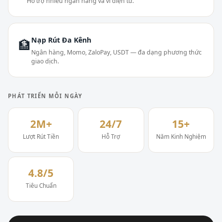
Hỗ trợ nhiều ngân hàng và ví điện tử.
Nạp Rút Đa Kênh
🏦
Ngân hàng, Momo, ZaloPay, USDT — đa dạng phương thức
giao dịch.
PHÁT TRIỂN MỖI NGÀY
2M+
24/7
15+
Lượt Rút Tiền
Hỗ Trợ
Năm Kinh Nghiệm
4.8/5
Tiêu Chuẩn