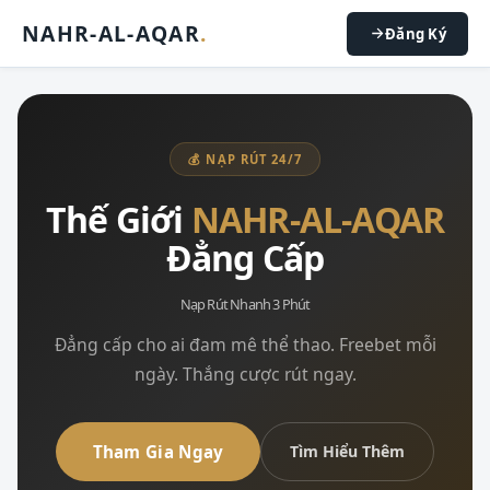
NAHR-AL-AQAR
.
Đăng Ký
💰 NẠP RÚT 24/7
Thế Giới
NAHR-AL-AQAR
Đẳng Cấp
Nạp Rút Nhanh 3 Phút
Đẳng cấp cho ai đam mê thể thao. Freebet mỗi
ngày. Thắng cược rút ngay.
Tham Gia Ngay
Tìm Hiểu Thêm