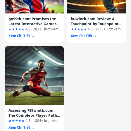
go99tk.com Promises the
kuwintk.com Review: A
Latest Interactive Games:
Touchpoint-by-Touchpoint
A Risk Advisor’s Checklist
Look at the Digital Gaming
★★★★★
4.8 · 2833+ lượt xem
★★★★★
4.8 · 2938+ lượt xem
Before You Play
Experience
Xem Chi Tiết →
Xem Chi Tiết →
Assessing 789wintk.com:
The Complete Player Path
from First Click to Ongoing
★★★★★
4.8 · 1884+ lượt xem
Support
Xem Chi Tiết →