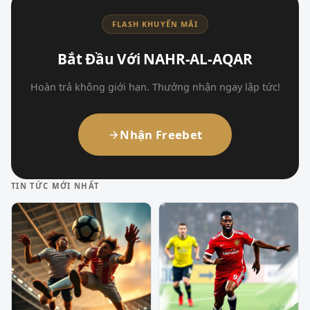
FLASH KHUYẾN MÃI
Bắt Đầu Với NAHR-AL-AQAR
Hoàn trả không giới hạn. Thưởng nhận ngay lập tức!
Nhận Freebet
TIN TỨC MỚI NHẤT