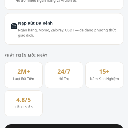
Hỗ trợ nhiều ngân hàng và ví điện tử.
Nạp Rút Đa Kênh
🏦
Ngân hàng, Momo, ZaloPay, USDT — đa dạng phương thức
giao dịch.
PHÁT TRIỂN MỖI NGÀY
2M+
24/7
15+
Lượt Rút Tiền
Hỗ Trợ
Năm Kinh Nghiệm
4.8/5
Tiêu Chuẩn