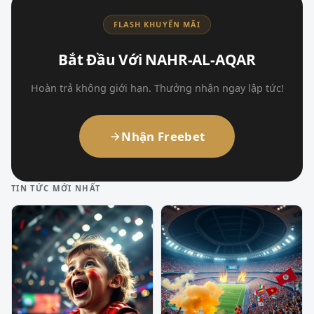
FLASH KHUYẾN MÃI
Bắt Đầu Với NAHR-AL-AQAR
Hoàn trả không giới hạn. Thưởng nhận ngay lập tức!
Nhận Freebet
TIN TỨC MỚI NHẤT