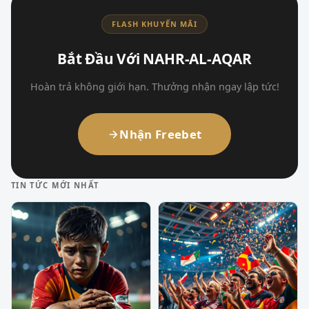
FLASH KHUYẾN MÃI
Bắt Đầu Với NAHR-AL-AQAR
Hoàn trả không giới hạn. Thưởng nhận ngay lập tức!
Nhận Freebet
TIN TỨC MỚI NHẤT