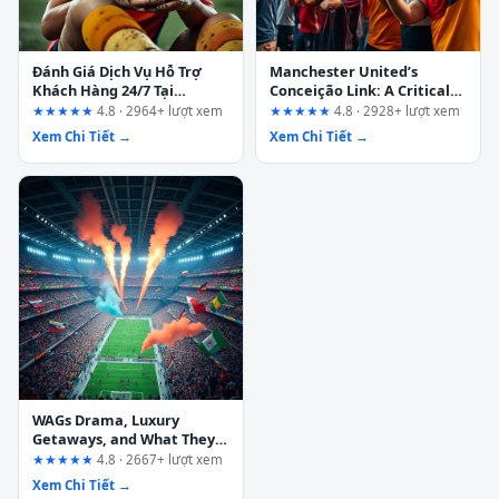
Đánh Giá Dịch Vụ Hỗ Trợ
Manchester United’s
Khách Hàng 24/7 Tại
Conceição Link: A Critical
c168.repair: Những Tiêu Chí
UX Review of the tg88988
★★★★★
4.8 · 2964+ lượt xem
★★★★★
4.8 · 2928+ lượt xem
Cần Kiểm Chứng
Experience
Xem Chi Tiết →
Xem Chi Tiết →
WAGs Drama, Luxury
Getaways, and What They
Hide: A Balanced Review of
★★★★★
4.8 · 2667+ lượt xem
ea88.mobile
Xem Chi Tiết →