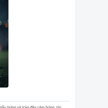
 ngẫu hứng và tràn đầy cảm hứng. Dù