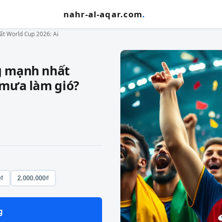
nahr-al-aqar.com
.
t World Cup 2026: Ai
g mạnh nhất
 mưa làm gió?
0₫
2.000.000₫
g