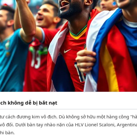
ch không dễ bị bắt nạt
tư cách đương kim vô địch. Dù không sở hữu một hàng công "hà
 vô đối. Dưới bàn tay nhào nặn của HLV Lionel Scaloni, Argentin
hi bàn.