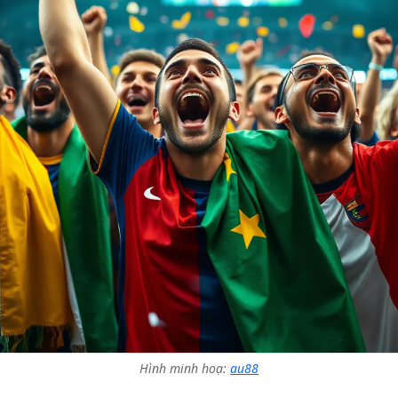
Hình minh hoạ:
au88