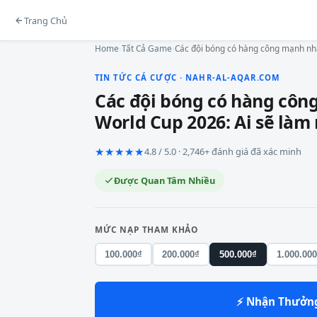
Trang Chủ
Home
›
Tất Cả Game
›
Các đội bóng có hàng công mạnh nhấ
TIN TỨC CÁ CƯỢC · NAHR-AL-AQAR.COM
Các đội bóng có hàng côn
World Cup 2026: Ai sẽ làm
★★★★★
4.8 / 5.0 · 2,746+ đánh giá đã xác minh
Được Quan Tâm Nhiều
MỨC NẠP THAM KHẢO
100.000₫
200.000₫
500.000₫
1.000.00
⚡ Nhận Thưởn