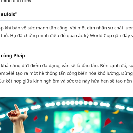
 hành tinh nhé!
aulois"
p khi bàn về sức mạnh tấn công. Với một dàn nhân sự chất lượ
 thủ. Họ đã chứng minh điều đó qua các kỳ World Cup gần đây với
 công Pháp
 khả năng dứt điểm đa dạng, vẫn sẽ là đầu tàu. Bên cạnh đó, s
élé tạo ra một hệ thống tấn công biến hóa khó lường. Đừng 
. Sự kết hợp giữa kinh nghiệm và sức trẻ này hứa hẹn sẽ tạo nê