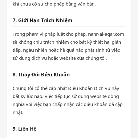
khi chưa có sự cho phép bằng văn bản.
7. Giới Hạn Trách Nhiệm
Trong phạm vi pháp luật cho phép, nahr-al-aqar.com
sẽ không chịu trách nhiệm cho bất kỳ thiệt hại gián
tiếp, ngẫu nhiên hoặc hệ quả nào phát sinh từ việc
sử dụng dịch vụ hoặc website của chúng tôi.
8. Thay Đổi Điều Khoản
Chúng tôi có thể cập nhật Điều Khoản Dịch Vụ này
bất kỳ lúc nào. Việc tiếp tục sử dụng website đồng
nghĩa với việc bạn chấp nhận các điều khoản đã cập
nhật.
9. Liên Hệ