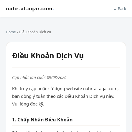
nahr-al-aqar.com
.
← Back
Home
› Điều Khoản Dịch Vụ
Điều Khoản Dịch Vụ
Cập nhật lần cuối: 09/08/2026
Khi truy cập hoặc sử dụng website nahr-al-aqar.com,
bạn đồng ý tuân theo các Điều Khoản Dịch Vụ này.
Vui lòng đọc kỹ.
1. Chấp Nhận Điều Khoản