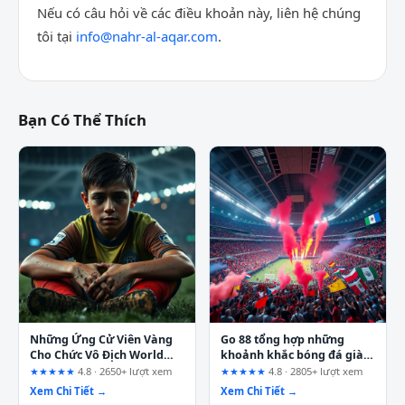
Nếu có câu hỏi về các điều khoản này, liên hệ chúng
tôi tại
info@nahr-al-aqar.com
.
Bạn Có Thể Thích
Những Ứng Cử Viên Vàng
Go 88 tổng hợp những
Cho Chức Vô Địch World
khoảnh khắc bóng đá giàu
Cup 2026
cảm xúc: Góc nhìn từ trải
★★★★★
4.8 · 2650+ lượt xem
★★★★★
4.8 · 2805+ lượt xem
nghiệm người dùng
Xem Chi Tiết →
Xem Chi Tiết →