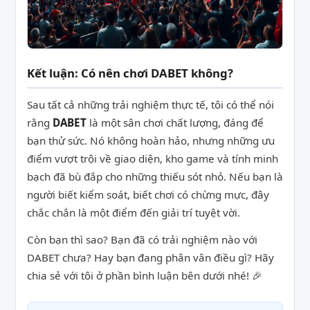
Kết luận: Có nên chơi DABET không?
Sau tất cả những trải nghiệm thực tế, tôi có thể nói
rằng
DABET
là một sân chơi chất lượng, đáng để
bạn thử sức. Nó không hoàn hảo, nhưng những ưu
điểm vượt trội về giao diện, kho game và tính minh
bạch đã bù đắp cho những thiếu sót nhỏ. Nếu bạn là
người biết kiểm soát, biết chơi có chừng mực, đây
chắc chắn là một điểm đến giải trí tuyệt vời.
Còn bạn thì sao? Bạn đã có trải nghiệm nào với
DABET chưa? Hay bạn đang phân vân điều gì? Hãy
chia sẻ với tôi ở phần bình luận bên dưới nhé! 🎉