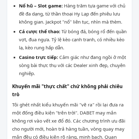
Nổ hũ – Slot game:
Hàng trăm tựa game với chủ
đề đa dạng, từ thần thoại Hy Lạp đến phiêu lưu
không gian. Jackpot "nổ" liên tục, nhìn mà thèm.
Cá cược thể thao:
Từ bóng đá, bóng rổ đến quần
vợt, đua ngựa. Tỷ lệ kèo cạnh tranh, có nhiều kèo
lạ, kèo rung hấp dẫn.
Casino trực tiếp:
Cảm giác như đang ngồi ở một
sòng bài thực thụ với các Dealer xinh đẹp, chuyên
nghiệp.
Khuyến mãi "thực chất" chứ không phải chiêu
trò
Tôi ghét nhất kiểu khuyến mãi "vẽ ra" rồi lại đưa ra
một đống điều kiện "trên trời". DABET may mắn
không rơi vào vết xe đổ đó. Các chương trình ưu đãi
cho người mới, hoàn trả hàng tuần, vòng quay may
mắn đều có điều kiện rõ ràng, minh bạch. Quan