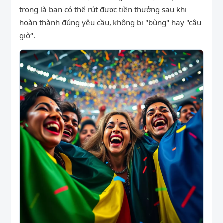
trọng là bạn có thể rút được tiền thưởng sau khi
hoàn thành đúng yêu cầu, không bị "bùng" hay "câu
giờ".