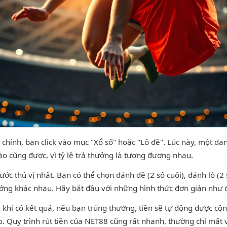
n chính, bạn click vào mục "Xổ số" hoặc "Lô đề". Lúc này, một 
nào cũng được, vì tỷ lệ trả thưởng là tương đương nhau.
ước thú vị nhất. Bạn có thể chọn đánh đề (2 số cuối), đánh lô (2 s
thưởng khác nhau. Hãy bắt đầu với những hình thức đơn giản như
 khi có kết quả, nếu bạn trúng thưởng, tiền sẽ tự động được cộn
o. Quy trình rút tiền của NET88 cũng rất nhanh, thường chỉ mất v