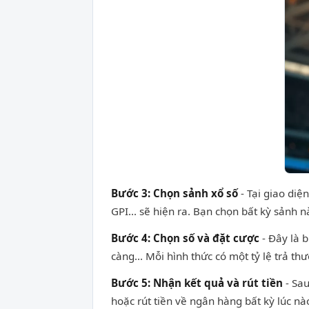
Bước 3: Chọn sảnh xổ số
- Tại giao diệ
GPI... sẽ hiện ra. Bạn chọn bất kỳ sảnh 
Bước 4: Chọn số và đặt cược
- Đây là b
càng... Mỗi hình thức có một tỷ lệ trả 
Bước 5: Nhận kết quả và rút tiền
- Sau
hoặc rút tiền về ngân hàng bất kỳ lúc nà