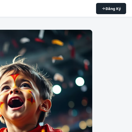
Đăng Ký