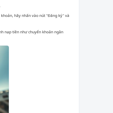
.
i khoản, hãy nhấn vào nút "Đăng ký" và
kênh nạp tiền như chuyển khoản ngân