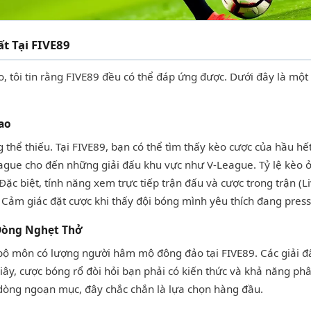
t Tại FIVE89
, tôi tin rằng FIVE89 đều có thể đáp ứng được. Dưới đây là một
ao
thể thiếu. Tại FIVE89, bạn có thể tìm thấy kèo cược của hầu hết 
gue cho đến những giải đấu khu vực như V-League. Tỷ lệ kèo ở 
c biệt, tính năng xem trực tiếp trận đấu và cược trong trận (Li
. Cảm giác đặt cược khi thấy đội bóng mình yêu thích đang pres
Dòng Nghẹt Thở
bộ môn có lượng người hâm mộ đông đảo tại FIVE89. Các giải đ
 giây, cược bóng rổ đòi hỏi bạn phải có kiến thức và khả năng p
c dòng ngoạn mục, đây chắc chắn là lựa chọn hàng đầu.