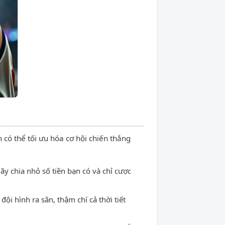
 có thể tối ưu hóa cơ hội chiến thắng
ãy chia nhỏ số tiền bạn có và chỉ cược
ội hình ra sân, thậm chí cả thời tiết