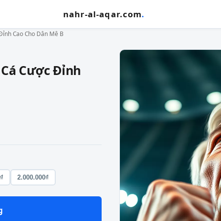
nahr-al-aqar.com
.
 Đỉnh Cao Cho Dân Mê B
i Cá Cược Đỉnh
0₫
2.000.000₫
g