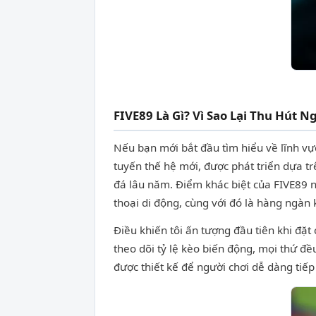
FIVE89 Là Gì? Vì Sao Lại Thu Hút N
Nếu bạn mới bắt đầu tìm hiểu về lĩnh vực
tuyến thế hệ mới, được phát triển dựa t
đá lâu năm. Điểm khác biệt của FIVE89 n
thoại di động, cùng với đó là hàng ngàn
Điều khiến tôi ấn tượng đầu tiên khi đặt
theo dõi tỷ lệ kèo biến động, mọi thứ đ
được thiết kế để người chơi dễ dàng tiếp