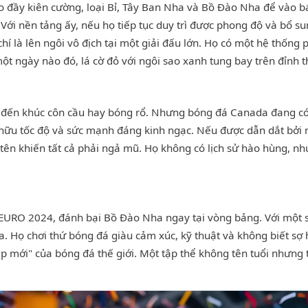
đầy kiên cường, loại Bỉ, Tây Ban Nha và Bồ Đào Nha để vào bá
 Với nền tảng ấy, nếu họ tiếp tục duy trì được phong độ và bổ 
chí là lên ngôi vô địch tại một giải đấu lớn. Họ có một hệ thố
t ngày nào đó, lá cờ đỏ với ngôi sao xanh tung bay trên đỉnh th
 đến khúc côn cầu hay bóng rổ. Nhưng bóng đá Canada đang có
hữu tốc độ và sức mạnh đáng kinh ngạc. Nếu được dẫn dắt bởi m
tên khiến tất cả phải ngả mũ. Họ không có lịch sử hào hùng, như
 EURO 2024, đánh bại Bồ Đào Nha ngay tại vòng bảng. Với một s
ra. Họ chơi thứ bóng đá giàu cảm xúc, kỹ thuật và không biết sợ 
ạp mới" của bóng đá thế giới. Một tập thể không tên tuổi nhưng 