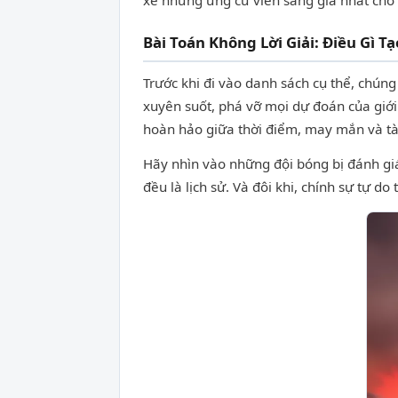
xẻ những ứng cử viên sáng giá nhất cho 
Bài Toán Không Lời Giải: Điều Gì 
Trước khi đi vào danh sách cụ thể, chúng
xuyên suốt, phá vỡ mọi dự đoán của giới
hoàn hảo giữa thời điểm, may mắn và tà
Hãy nhìn vào những đội bóng bị đánh giá
đều là lịch sử. Và đôi khi, chính sự tự do t