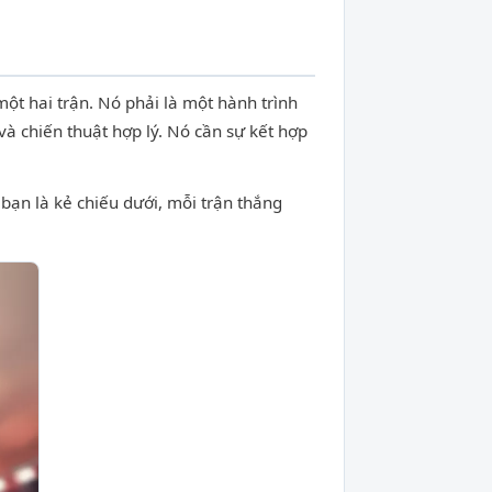
một hai trận. Nó phải là một hành trình
à chiến thuật hợp lý. Nó cần sự kết hợp
bạn là kẻ chiếu dưới, mỗi trận thắng