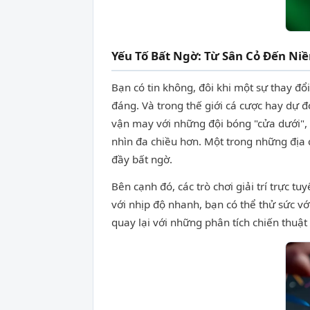
Yếu Tố Bất Ngờ: Từ Sân Cỏ Đến Ni
Bạn có tin không, đôi khi một sự thay đổ
đáng. Và trong thế giới cá cược hay dự 
vận may với những đội bóng "cửa dưới", h
nhìn đa chiều hơn. Một trong những địa 
đầy bất ngờ.
Bên cạnh đó, các trò chơi giải trí trực 
với nhịp độ nhanh, bạn có thể thử sức vớ
quay lại với những phân tích chiến thuật