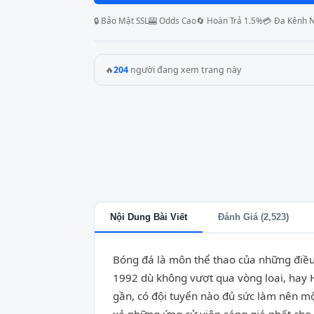
🔒 Bảo Mật SSL
🎰 Odds Cao
🔄 Hoàn Trả 1.5%
💳 Đa Kênh 
🔥
204
người đang xem trang này
Nội Dung Bài Viết
Đánh Giá (2,523)
Bóng đá là môn thể thao của những điều
1992 dù không vượt qua vòng loại, hay 
gần, có đội tuyển nào đủ sức làm nên mộ