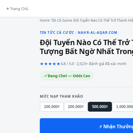
Trang Chủ
Home
›
Tất Cả Game
›
Đội Tuyển Nào Có Thể Trở Thành Hi
TIN TỨC CÁ CƯỢC · NAHR-AL-AQAR.COM
Đội Tuyển Nào Có Thể Trở
Tượng Bất Ngờ Nhất Trong
★★★★★
4.8 / 5.0 · 2,523+ đánh giá đã xác minh
Đang Chơi — Odds Cao
MỨC NẠP THAM KHẢO
100.000₫
200.000₫
500.000₫
1.000.00
⚡ Nhận Thưởn