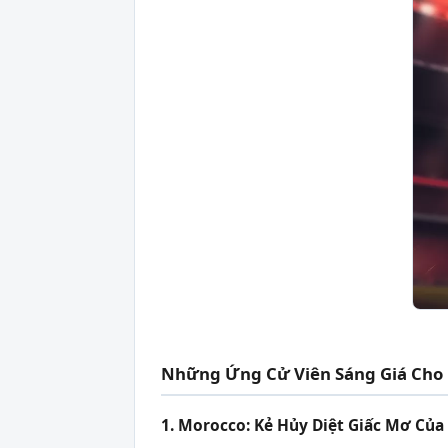
Những Ứng Cử Viên Sáng Giá Cho 
1. Morocco: Kẻ Hủy Diệt Giấc Mơ C