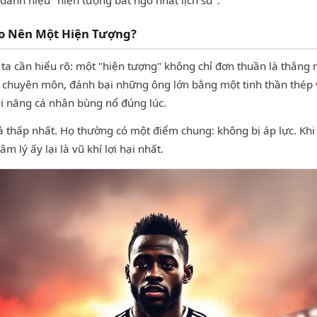
danh hiệu "hiện tượng bất ngờ nhất lịch sử".
Tạo Nên Một Hiện Tượng?
 ta cần hiểu rõ: một "hiện tượng" không chỉ đơn thuần là thắng 
 chuyên môn, đánh bại những ông lớn bằng một tinh thần thép v
i năng cá nhân bùng nổ đúng lúc.
 thấp nhất. Họ thường có một điểm chung: không bị áp lực. Khi 
âm lý ấy lại là vũ khí lợi hại nhất.