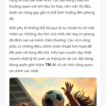
cũng là một bài toán khó. Các đội bóng châu Âu
thường quen với khí hậu ôn hòa, nên việc thi đấu
dưới cái nóng gay gắt có thể ảnh hưởng đến phong
độ.
Một yếu tố không thể bỏ qua là sự chuẩn bị về mặt
nhân sự. Những cầu thủ chủ chốt cần duy trì phong
độ đỉnh cao và tránh chấn thương. Các HLV cũng
phải có những điều chỉnh chiến thuật linh hoạt để
đối phó với từng đối thủ. Nếu bạn muốn cập nhật
nhanh nhất tỷ lệ cược và thông tin về các đội bóng,
đừng quên ghé thăm
7M
để có cái nhìn tổng quan
và chính xác nhất.