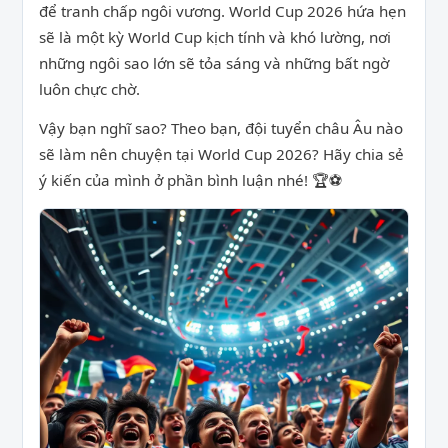
để tranh chấp ngôi vương. World Cup 2026 hứa hẹn
sẽ là một kỳ World Cup kịch tính và khó lường, nơi
những ngôi sao lớn sẽ tỏa sáng và những bất ngờ
luôn chực chờ.
Vậy bạn nghĩ sao? Theo bạn, đội tuyển châu Âu nào
sẽ làm nên chuyện tại World Cup 2026? Hãy chia sẻ
ý kiến của mình ở phần bình luận nhé! 🏆⚽