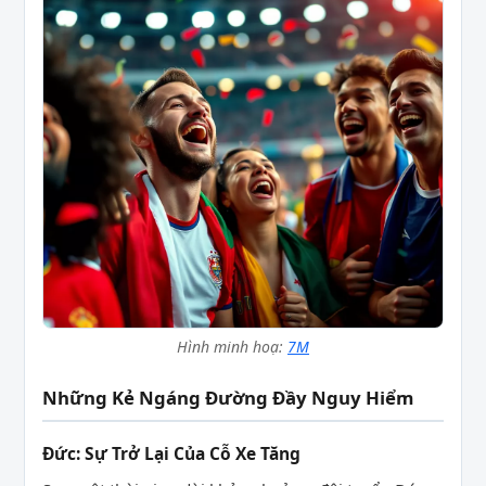
Hình minh hoạ:
7M
Những Kẻ Ngáng Đường Đầy Nguy Hiểm
Đức: Sự Trở Lại Của Cỗ Xe Tăng