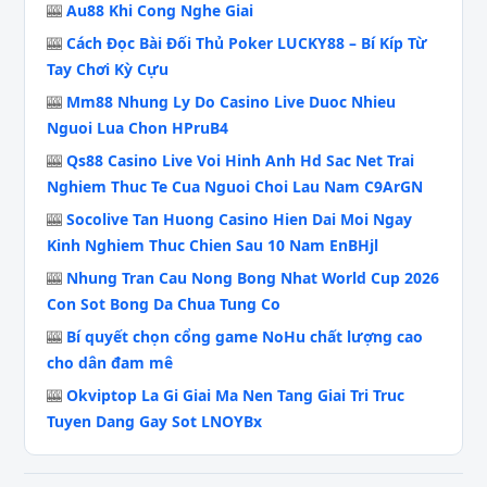
🎰
Au88 Khi Cong Nghe Giai
🎰
Cách Đọc Bài Đối Thủ Poker LUCKY88 – Bí Kíp Từ
Tay Chơi Kỳ Cựu
🎰
Mm88 Nhung Ly Do Casino Live Duoc Nhieu
Nguoi Lua Chon HPruB4
🎰
Qs88 Casino Live Voi Hinh Anh Hd Sac Net Trai
Nghiem Thuc Te Cua Nguoi Choi Lau Nam C9ArGN
🎰
Socolive Tan Huong Casino Hien Dai Moi Ngay
Kinh Nghiem Thuc Chien Sau 10 Nam EnBHjl
🎰
Nhung Tran Cau Nong Bong Nhat World Cup 2026
Con Sot Bong Da Chua Tung Co
🎰
Bí quyết chọn cổng game NoHu chất lượng cao
cho dân đam mê
🎰
Okviptop La Gi Giai Ma Nen Tang Giai Tri Truc
Tuyen Dang Gay Sot LNOYBx