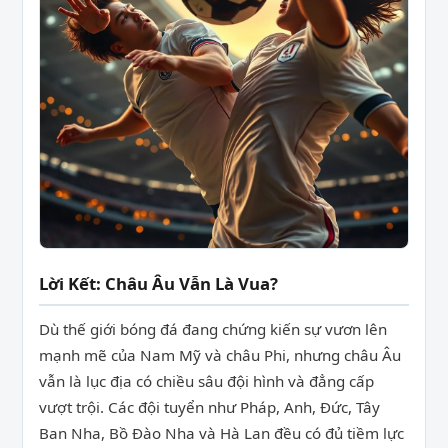
Lời Kết: Châu Âu Vẫn Là Vua?
Dù thế giới bóng đá đang chứng kiến sự vươn lên
mạnh mẽ của Nam Mỹ và châu Phi, nhưng châu Âu
vẫn là lục địa có chiều sâu đội hình và đẳng cấp
vượt trội. Các đội tuyển như Pháp, Anh, Đức, Tây
Ban Nha, Bồ Đào Nha và Hà Lan đều có đủ tiềm lực