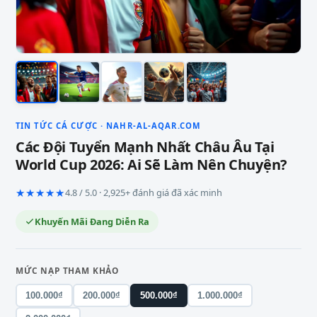
TIN TỨC CÁ CƯỢC · NAHR-AL-AQAR.COM
Các Đội Tuyển Mạnh Nhất Châu Âu Tại
World Cup 2026: Ai Sẽ Làm Nên Chuyện?
★★★★★
4.8 / 5.0 · 2,925+ đánh giá đã xác minh
Khuyến Mãi Đang Diễn Ra
MỨC NẠP THAM KHẢO
100.000₫
200.000₫
500.000₫
1.000.000₫