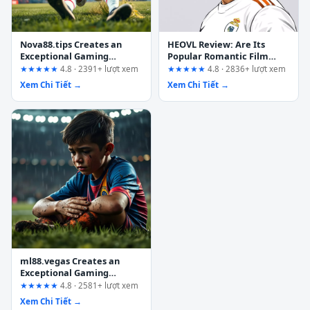
Nova88.tips Creates an
HEOVL Review: Are Its
Exceptional Gaming
Popular Romantic Film
Atmosphere: A Step-by-
Picks Worth Your Time?
★★★★★
4.8 · 2391+ lượt xem
★★★★★
4.8 · 2836+ lượt xem
Step Coach&#8217;s Guide
Xem Chi Tiết →
Xem Chi Tiết →
for New Players
ml88.vegas Creates an
Exceptional Gaming
Atmosphere: A UX Review
★★★★★
4.8 · 2581+ lượt xem
of Who Should and
Xem Chi Tiết →
Shouldn’t Join