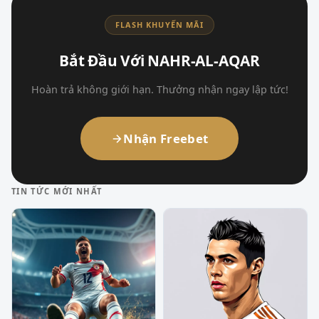
FLASH KHUYẾN MÃI
Bắt Đầu Với NAHR-AL-AQAR
Hoàn trả không giới hạn. Thưởng nhận ngay lập tức!
Nhận Freebet
TIN TỨC MỚI NHẤT