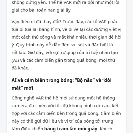
không đứng yên. Thế hệ VAR mới ra đời như một lời
giải cho bài toán nan giải ấy.
Vậy điều gì đã thay đổi? Trước đây, các tổ VAR phải
tua đi tua lại băng hình, vẽ đi vẽ lại các đường việt vị
một cách thủ công và mất khá nhiều thời gian để hội
ý. Quy trình này dễ dẫn đến sai sót và đặc biệt là…
rất lâu. Giờ đây, với sự trợ giúp của trí tuệ nhân tạo
(AI) và các cảm biến gắn trong quả bóng, mọi thứ
đã khác.
AI và cảm biến trong bóng: “Bộ não” và “đôi
mắt” mới
Công nghệ VAR thế hệ mới sử dụng một hệ thống
camera đa chiều với tốc độ khung hình cực cao, kết
hợp với các cảm biến bên trong quả bóng. Cảm biến
này có thể gửi dữ liệu về vị trí của bóng tới trung
tâm điều khiển
hàng trăm lần mỗi giây
. Khi có