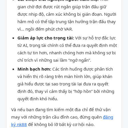
gian chờ đợi được rút ngắn giúp trận đấu giữ
được nhịp độ, cảm xúc không bị gián đoạn. Người
hâm mộ có thể tập trung tận hưởng trận đấu thay
vì… ngồi đếm phút chờ VAR.
Giảm áp lực cho trọng tài:
Với sự hỗ trợ đắc lực
từ AI, trọng tài chính có thể đưa ra quyết định một
cách tự tin hơn, nhanh chóng hơn mà không sợ bị
chỉ trích vì những sai lầm “ngớ ngẩn”.
Minh bạch hơn:
Các tình huống được phân tích
và hiển thị rõ ràng trên màn hình lớn, giúp khán
giả hiểu được tại sao trọng tài lại đưa ra quyết
định đó, thay vì cảm thấy bị “hớp hồn” bởi những
quyết định khó hiểu.
Và nếu bạn đang tìm kiếm một địa chỉ để thử vận
may với những trận cầu đỉnh cao, đừng quên
đăng
ký nk88
để không bỏ lỡ bất kỳ cơ hội nào.