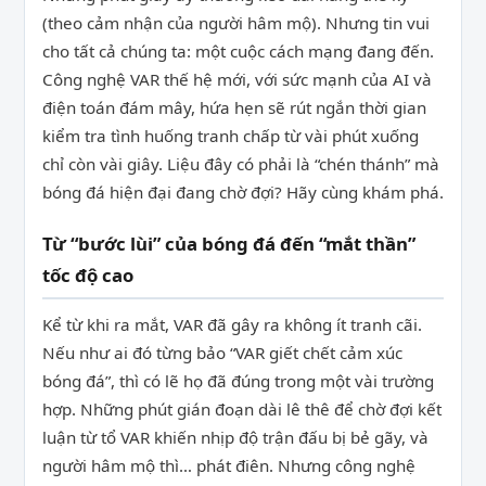
(theo cảm nhận của người hâm mộ). Nhưng tin vui
cho tất cả chúng ta: một cuộc cách mạng đang đến.
Công nghệ VAR thế hệ mới, với sức mạnh của AI và
điện toán đám mây, hứa hẹn sẽ rút ngắn thời gian
kiểm tra tình huống tranh chấp từ vài phút xuống
chỉ còn vài giây. Liệu đây có phải là “chén thánh” mà
bóng đá hiện đại đang chờ đợi? Hãy cùng khám phá.
Từ “bước lùi” của bóng đá đến “mắt thần”
tốc độ cao
Kể từ khi ra mắt, VAR đã gây ra không ít tranh cãi.
Nếu như ai đó từng bảo “VAR giết chết cảm xúc
bóng đá”, thì có lẽ họ đã đúng trong một vài trường
hợp. Những phút gián đoạn dài lê thê để chờ đợi kết
luận từ tổ VAR khiến nhịp độ trận đấu bị bẻ gãy, và
người hâm mộ thì… phát điên. Nhưng công nghệ