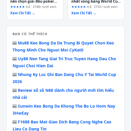
nên chọn giải đấu poker
nhất vòng bảng World Cup
ngắn, ai nên tránh và lý do
2026
★★★★★
4.8 · 2748+ lượt xem
★★★★★
4.8 · 2752+ lượt xem
thực sự
Xem Chi Tiết →
Xem Chi Tiết →
BẠN CÓ THỂ THÍCH
🎰
Mu88 Keo Bong Da De Trung Bi Quyet Chon Keo
Thong Minh Cho Nguoi Moi CyKat0
🎰
Uy88 Nen Tang Giai Tri Truc Tuyen Hang Dau Cho
Nguoi Choi Hien Dai
🎰
Nhung Ky Luc Ghi Ban Dang Chu Y Tai World Cup
2026
🎰
Review xổ số N88 dành cho người mới tìm hiểu
nhà cái
🎰
Sunwin Keo Bong Da Khong The Bo Lo Hom Nay
3HwEay
🎰
F1688 Bao Mat Giao Dich Bang Cong Nghe Cao
Lieu Co Dang Tin