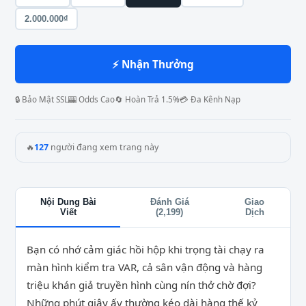
2.000.000₫
⚡ Nhận Thưởng
🔒 Bảo Mật SSL
🎰 Odds Cao
🔄 Hoàn Trả 1.5%
💳 Đa Kênh Nạp
🔥
127
người đang xem trang này
Nội Dung Bài
Đánh Giá
Giao
Viết
(2,199)
Dịch
Bạn có nhớ cảm giác hồi hộp khi trọng tài chạy ra
màn hình kiểm tra VAR, cả sân vận động và hàng
triệu khán giả truyền hình cùng nín thở chờ đợi?
Những phút giây ấy thường kéo dài hàng thế kỷ