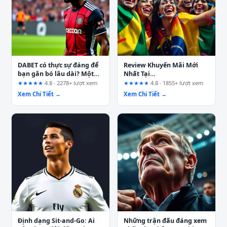
DABET có thực sự đáng để
Review Khuyến Mãi Mới
bạn gắn bó lâu dài? Một
Nhất Tại
góc nhìn chân thật
mm99vietnam.com: Đọc
★★★★★
4.8 · 2278+ lượt xem
★★★★★
4.8 · 1855+ lượt xem
Giá Trị Thực Sau Vòng
Xem Chi Tiết →
Xem Chi Tiết →
Cược, Đừng Nhìn Số Tiền
Trên Banner
Định dạng Sit-and-Go: Ai
Những trận đấu đáng xem