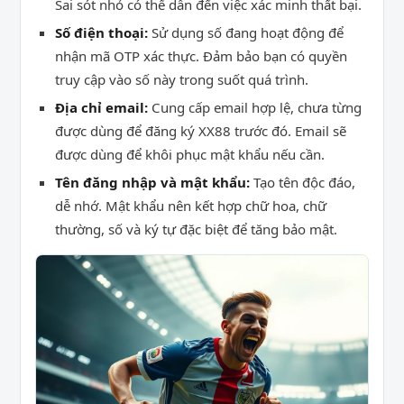
Sai sót nhỏ có thể dẫn đến việc xác minh thất bại.
Số điện thoại:
Sử dụng số đang hoạt động để
nhận mã OTP xác thực. Đảm bảo bạn có quyền
truy cập vào số này trong suốt quá trình.
Địa chỉ email:
Cung cấp email hợp lệ, chưa từng
được dùng để đăng ký XX88 trước đó. Email sẽ
được dùng để khôi phục mật khẩu nếu cần.
Tên đăng nhập và mật khẩu:
Tạo tên độc đáo,
dễ nhớ. Mật khẩu nên kết hợp chữ hoa, chữ
thường, số và ký tự đặc biệt để tăng bảo mật.