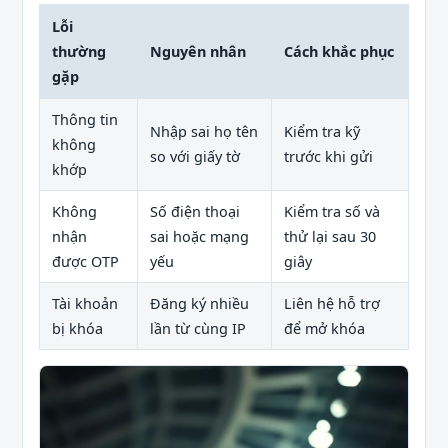
Lỗi
thường
Nguyên nhân
Cách khắc phục
gặp
Thông tin
Nhập sai họ tên
Kiểm tra kỹ
không
so với giấy tờ
trước khi gửi
khớp
Không
Số điện thoại
Kiểm tra số và
nhận
sai hoặc mạng
thử lại sau 30
được OTP
yếu
giây
Tài khoản
Đăng ký nhiều
Liên hệ hỗ trợ
bị khóa
lần từ cùng IP
để mở khóa