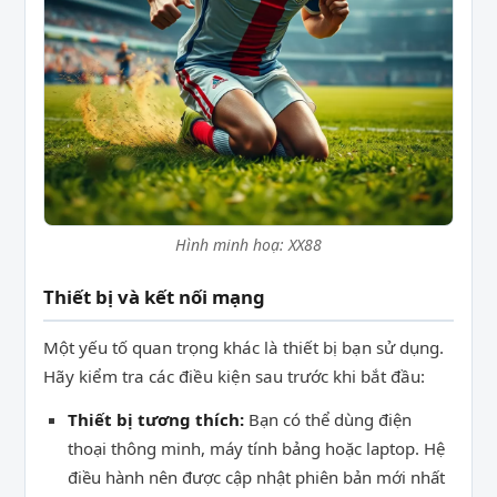
Hình minh hoạ: XX88
Thiết bị và kết nối mạng
Một yếu tố quan trọng khác là thiết bị bạn sử dụng.
Hãy kiểm tra các điều kiện sau trước khi bắt đầu:
Thiết bị tương thích:
Bạn có thể dùng điện
thoại thông minh, máy tính bảng hoặc laptop. Hệ
điều hành nên được cập nhật phiên bản mới nhất