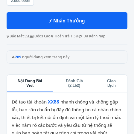
2.000.000₫
⚡ Nhận Thưởng
🔒 Bảo Mật SSL
🎰 Odds Cao
🔄 Hoàn Trả 1.5%
💳 Đa Kênh Nạp
🔥
289
người đang xem trang này
Nội Dung Bài
Đánh Giá
Giao
Viết
(2,162)
Dịch
Để tạo tài khoản
XX88
nhanh chóng và không gặp
lỗi, bạn cần chuẩn bị đầy đủ thông tin cá nhân chính
xác, thiết bị kết nối ổn định và một tâm lý thoải mái.
Việc nắm rõ các bước và yêu cầu từ hệ thống sẽ
giúp bạn hoàn tất quy trình chỉ trong vài phút.