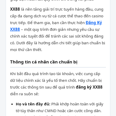
XX88
là nền tảng giải trí trực tuyến hàng đầu, cung
cấp đa dạng dịch vụ từ cá cược thể thao đến casino
trực tiếp. Để tham gia, bạn cần thực hiện
Đăng Ký
XX88
– một quy trình đơn giản nhưng yêu cầu sự
chính xác tuyệt đối để tránh các sai sót không đáng
có. Dưới đây là hướng dẫn chi tiết giúp bạn chuẩn bị
mọi thứ cần thiết.
Thông tin cá nhân cần chuẩn bị
Khi bắt đầu quá trình tạo tài khoản, việc cung cấp
dữ liệu chính xác là yếu tố then chốt. Hãy chuẩn bị
trước các thông tin sau để quá trình
đăng ký XX88
diễn ra suôn sẻ:
Họ và tên đầy đủ:
Phải khớp hoàn toàn với giấy
tờ tùy thân như CMND hoặc căn cước công dân.