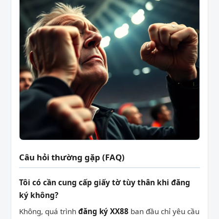
Câu hỏi thường gặp (FAQ)
Tôi có cần cung cấp giấy tờ tùy thân khi đăng
ký không?
Không, quá trình
đăng ký XX88
ban đầu chỉ yêu cầu