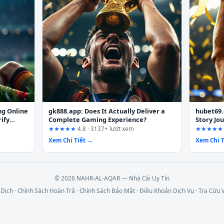
g Online
gk888.app: Does It Actually Deliver a
hubet69.
ify
Complete Gaming Experience?
Story Jo
Promise
★★★★★
4.8 · 3137+ lượt xem
★★★★
Xem Chi Tiết →
Xem Chi 
© 2026 NAHR-AL-AQAR — Nhà Cái Uy Tín
 Dịch
·
Chính Sách Hoàn Trả
·
Chính Sách Bảo Mật
·
Điều Khoản Dịch Vụ
·
Tra Cứu 