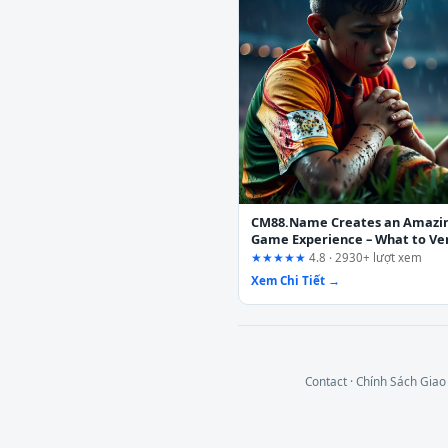
CM88.Name Creates an Amazin
Game Experience – What to Ver
Before You Play
★★★★★
4.8 · 2930+ lượt xem
Xem Chi Tiết →
Contact
·
Chính Sách Giao