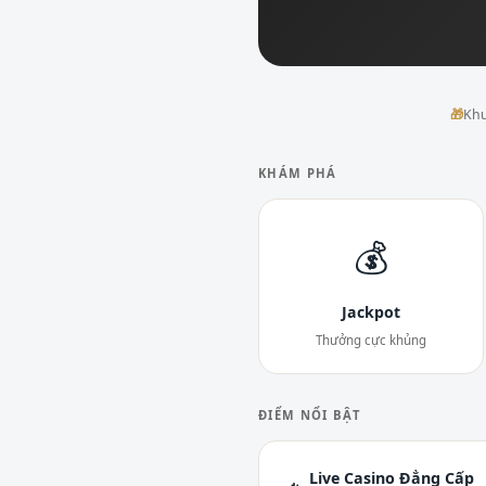
🎁
Khu
KHÁM PHÁ
💰
Jackpot
Thưởng cực khủng
ĐIỂM NỔI BẬT
Live Casino Đẳng Cấp