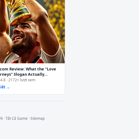
com Review: What the "Love
urneys" Slogan Actually
s
★
4.8 · 2172+ lượt xem
Tiết →
Vé
·
Tất Cả Game
·
Sitemap