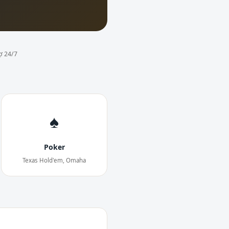
ợ 24/7
♠
Poker
Texas Hold'em, Omaha