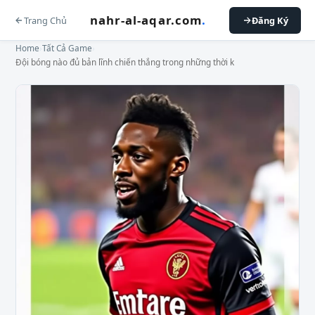
nahr-al-aqar.com
.
Trang Chủ
Đăng Ký
Home
›
Tất Cả Game
›
Đội bóng nào đủ bản lĩnh chiến thắng trong những thời k