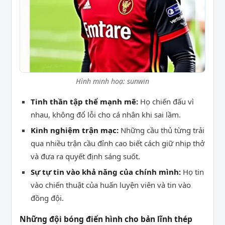
Hình minh hoạ: sunwin
Tinh thần tập thể mạnh mẽ:
Họ chiến đấu vì
nhau, không đổ lỗi cho cá nhân khi sai lầm.
Kinh nghiệm trận mạc:
Những cầu thủ từng trải
qua nhiều trận cầu đỉnh cao biết cách giữ nhịp thở
và đưa ra quyết định sáng suốt.
Sự tự tin vào khả năng của chính mình:
Họ tin
vào chiến thuật của huấn luyện viên và tin vào
đồng đội.
Những đội bóng điển hình cho bản lĩnh thép