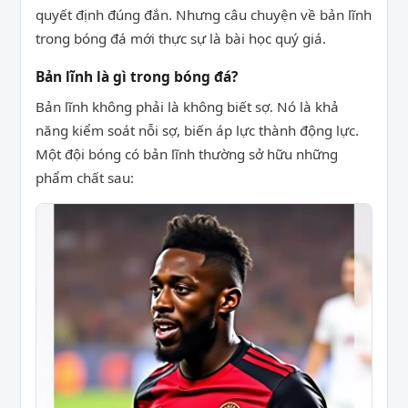
quyết định đúng đắn. Nhưng câu chuyện về bản lĩnh
trong bóng đá mới thực sự là bài học quý giá.
Bản lĩnh là gì trong bóng đá?
Bản lĩnh không phải là không biết sợ. Nó là khả
năng kiểm soát nỗi sợ, biến áp lực thành động lực.
Một đội bóng có bản lĩnh thường sở hữu những
phẩm chất sau: