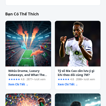
Bạn Có Thể Thích
WAGs Drama, Luxury
Tỷ số Ma Cao cần lưu ý gì
Getaways, and What They
khi theo dõi cùng 7M?
Hide: A Balanced Review of
★★★★★
4.8 · 2877+ lượt xem
★★★★★
4.8 · 2088+ lượt xem
ea88.mobile
Xem Chi Tiết →
Xem Chi Tiết →