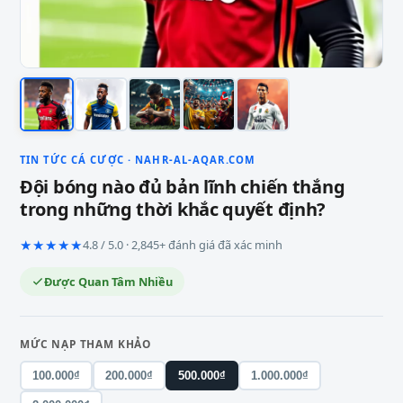
TIN TỨC CÁ CƯỢC · NAHR-AL-AQAR.COM
Đội bóng nào đủ bản lĩnh chiến thắng
trong những thời khắc quyết định?
★★★★★
4.8 / 5.0 · 2,845+ đánh giá đã xác minh
Được Quan Tâm Nhiều
MỨC NẠP THAM KHẢO
100.000₫
200.000₫
500.000₫
1.000.000₫