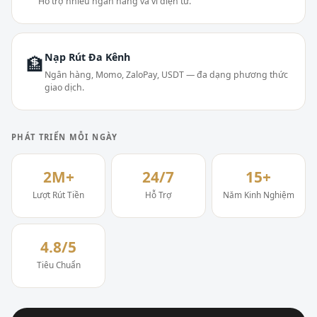
Hỗ trợ nhiều ngân hàng và ví điện tử.
Nạp Rút Đa Kênh
🏦
Ngân hàng, Momo, ZaloPay, USDT — đa dạng phương thức
giao dịch.
PHÁT TRIỂN MỖI NGÀY
2M+
24/7
15+
Lượt Rút Tiền
Hỗ Trợ
Năm Kinh Nghiệm
4.8/5
Tiêu Chuẩn