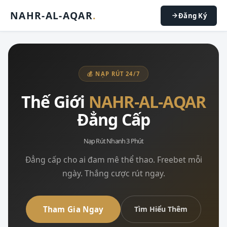
NAHR-AL-AQAR
.
Đăng Ký
💰 NẠP RÚT 24/7
Thế Giới
NAHR-AL-AQAR
Đẳng Cấp
Nạp Rút Nhanh 3 Phút
Đẳng cấp cho ai đam mê thể thao. Freebet mỗi
ngày. Thắng cược rút ngay.
Tham Gia Ngay
Tìm Hiểu Thêm