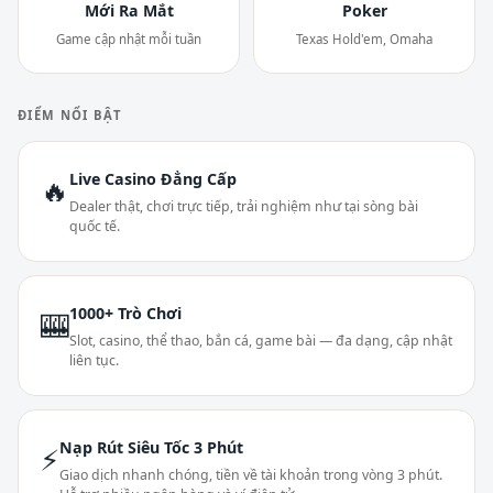
Mới Ra Mắt
Poker
Game cập nhật mỗi tuần
Texas Hold'em, Omaha
ĐIỂM NỔI BẬT
Live Casino Đẳng Cấp
🔥
Dealer thật, chơi trực tiếp, trải nghiệm như tại sòng bài
quốc tế.
1000+ Trò Chơi
🎰
Slot, casino, thể thao, bắn cá, game bài — đa dạng, cập nhật
liên tục.
Nạp Rút Siêu Tốc 3 Phút
⚡
Giao dịch nhanh chóng, tiền về tài khoản trong vòng 3 phút.