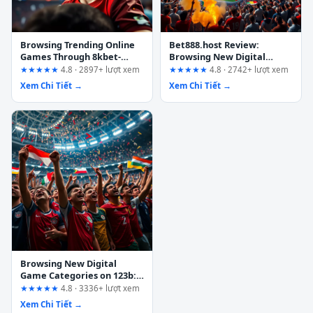
Browsing Trending Online
Bet888.host Review:
Games Through 8kbet-
Browsing New Digital
co.com: An Independent
Game Categories With
★★★★★
4.8 · 2897+ lượt xem
★★★★★
4.8 · 2742+ lượt xem
Review
Open Eyes
Xem Chi Tiết →
Xem Chi Tiết →
Browsing New Digital
Game Categories on 123b:
A Balanced Review of
★★★★★
4.8 · 3336+ lượt xem
123b.furniture
Xem Chi Tiết →