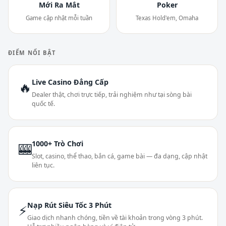
Mới Ra Mắt
Poker
Game cập nhật mỗi tuần
Texas Hold'em, Omaha
ĐIỂM NỔI BẬT
Live Casino Đẳng Cấp
🔥
Dealer thật, chơi trực tiếp, trải nghiệm như tại sòng bài
quốc tế.
1000+ Trò Chơi
🎰
Slot, casino, thể thao, bắn cá, game bài — đa dạng, cập nhật
liên tục.
Nạp Rút Siêu Tốc 3 Phút
⚡
Giao dịch nhanh chóng, tiền về tài khoản trong vòng 3 phút.