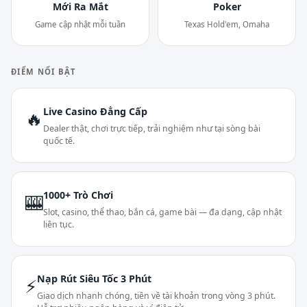
Mới Ra Mắt
Poker
Game cập nhật mỗi tuần
Texas Hold'em, Omaha
ĐIỂM NỔI BẬT
Live Casino Đẳng Cấp
🔥
Dealer thật, chơi trực tiếp, trải nghiệm như tại sòng bài
quốc tế.
1000+ Trò Chơi
🎰
Slot, casino, thể thao, bắn cá, game bài — đa dạng, cập nhật
liên tục.
Nạp Rút Siêu Tốc 3 Phút
⚡
Giao dịch nhanh chóng, tiền về tài khoản trong vòng 3 phút.