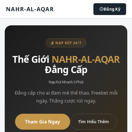
NAHR-AL-AQAR
.
Đăng Ký
💰 NẠP RÚT 24/7
Thế Giới
NAHR-AL-AQAR
Đẳng Cấp
Nạp Rút Nhanh 3 Phút
Đẳng cấp cho ai đam mê thể thao. Freebet mỗi
ngày. Thắng cược rút ngay.
Tham Gia Ngay
Tìm Hiểu Thêm