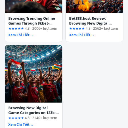
Browsing Trending Online
Bet888.host Review:
Games Through 8kbet-
Browsing New Digital
co.com: An Independent
Game Categories With
★★★★★
4.8 · 2006+ lượt xem
★★★★★
4.8 · 2562+ lượt xem
Review
Open Eyes
Xem Chi Tiết →
Xem Chi Tiết →
Browsing New Digital
Game Categories on 123b:
A Balanced Review of
★★★★★
4.8 · 2140+ lượt xem
123b.furniture
Xem Chi Tiết →