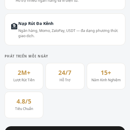
Hỗ trợ nhiều ngân hàng và ví điện tử.
Nạp Rút Đa Kênh
🏦
Ngân hàng, Momo, ZaloPay, USDT — đa dạng phương thức
giao dịch.
PHÁT TRIỂN MỖI NGÀY
2M+
24/7
15+
Lượt Rút Tiền
Hỗ Trợ
Năm Kinh Nghiệm
4.8/5
Tiêu Chuẩn