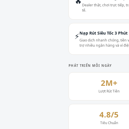
🔥
Dealer thật, chơi trực tiếp,
tế.
Nạp Rút Siêu Tốc 3 Phút
⚡
Giao dịch nhanh chóng, tiền v
trợ nhiều ngân hàng và ví điệ
PHÁT TRIỂN MỖI NGÀY
2M+
Lượt Rút Tiền
4.8/5
Tiêu Chuẩn