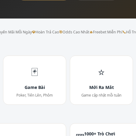
yến Mãi Mỗi Ngày
💎
Hoàn Trả Cao
🎯
Odds Cao Nhất
🔥
Freebet Miễn Phí
📞
Hỗ Tr
🃏
⭐
Game Bài
Mới Ra Mắt
Poker, Tiến Lên, Phỏm
Game cập nhật mỗi tuần
1000+ Trò Chơi