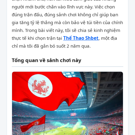
người mới bước chân vào lĩnh vực này. Việc chọn
đúng trận đấu, đúng sảnh chơi không chỉ giúp bạn
gia tăng tỷ lệ thắng mà còn bảo vệ túi tiền của chính
mình. Trong bài viết này, tôi sẽ chia sẻ kinh nghiệm
thực tế khi chọn trận tại
Thể Thao Shbet
, một địa
chỉ mà tôi đã gắn bó suốt 2 năm qua.
Tổng quan về sảnh chơi này