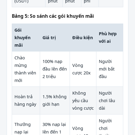
(USDT)
phút
phút
phí
Bảng 5: So sánh các gói khuyến mãi
Gói
Phù hợp
khuyến
Giá trị
Điều kiện
với ai
mãi
Chào
100% nạp
Người
mừng
Vòng
đầu lên đến
mới bắt
thành viên
cược 20x
2 triệu
đầu
mới
Không
Người
Hoàn trả
1.5% không
yêu cầu
chơi lâu
hàng ngày
giới hạn
vòng cược
dài
Người
Thưởng
30% nạp lại
Vòng
chơi
nạp lại
lên đến 1