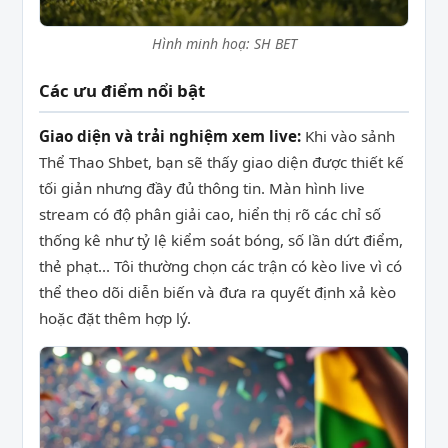
Hình minh hoạ: SH BET
Các ưu điểm nổi bật
Giao diện và trải nghiệm xem live:
Khi vào sảnh
Thể Thao Shbet, bạn sẽ thấy giao diện được thiết kế
tối giản nhưng đầy đủ thông tin. Màn hình live
stream có độ phân giải cao, hiển thị rõ các chỉ số
thống kê như tỷ lệ kiểm soát bóng, số lần dứt điểm,
thẻ phạt... Tôi thường chọn các trận có kèo live vì có
thể theo dõi diễn biến và đưa ra quyết định xả kèo
hoặc đặt thêm hợp lý.