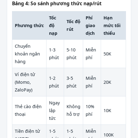
Bảng 4: So sánh phương thức nạp/rút
Tốc
Phí
Hạn
Tốc độ
Phương thức
độ
giao
mức tối
rút
nạp
dịch
thiểu
Chuyển
1-3
5-10
Miễn
khoản ngân
50K
phút
phút
phí
hàng
Ví điện tử
1-2
3-5
Miễn
(Momo,
20K
phút
phút
phí
ZaloPay)
Ngay
Thẻ cào điện
Không
10%
lập
10K
thoại
hỗ trợ
phí
tức
Tiền điện tử
1-5
1-5
Miễn
100K