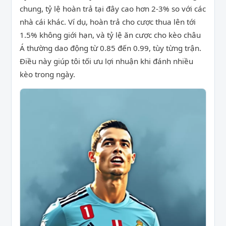
chung, tỷ lệ hoàn trả tại đây cao hơn 2-3% so với các
nhà cái khác. Ví dụ, hoàn trả cho cược thua lên tới
1.5% không giới hạn, và tỷ lệ ăn cược cho kèo châu
Á thường dao động từ 0.85 đến 0.99, tùy từng trận.
Điều này giúp tôi tối ưu lợi nhuận khi đánh nhiều
kèo trong ngày.