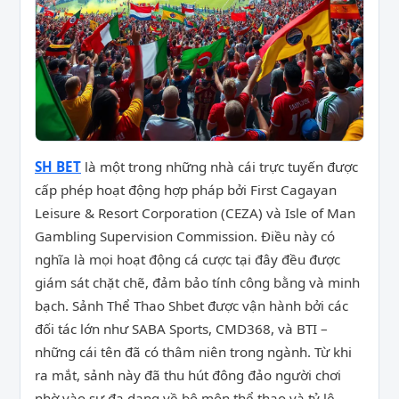
SH BET
là một trong những nhà cái trực tuyến được
cấp phép hoạt động hợp pháp bởi First Cagayan
Leisure & Resort Corporation (CEZA) và Isle of Man
Gambling Supervision Commission. Điều này có
nghĩa là mọi hoạt động cá cược tại đây đều được
giám sát chặt chẽ, đảm bảo tính công bằng và minh
bạch. Sảnh Thể Thao Shbet được vận hành bởi các
đối tác lớn như SABA Sports, CMD368, và BTI –
những cái tên đã có thâm niên trong ngành. Từ khi
ra mắt, sảnh này đã thu hút đông đảo người chơi
nhờ vào sự đa dạng về bộ môn thể thao và tỷ lệ