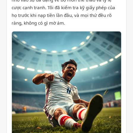
cược cạnh tranh. Tôi đã kiểm tra kỹ giấy phép của
họ trước khi nạp tiền lần đầu, và mọi thứ đều rõ
ràng, không có gì mờ ám.