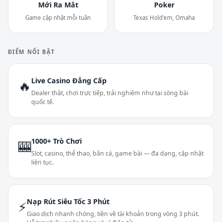
Mới Ra Mắt
Poker
Game cập nhật mỗi tuần
Texas Hold'em, Omaha
ĐIỂM NỔI BẬT
Live Casino Đẳng Cấp
🔥
Dealer thật, chơi trực tiếp, trải nghiệm như tại sòng bài
quốc tế.
1000+ Trò Chơi
🎰
Slot, casino, thể thao, bắn cá, game bài — đa dạng, cập nhật
liên tục.
Nạp Rút Siêu Tốc 3 Phút
⚡
Giao dịch nhanh chóng, tiền về tài khoản trong vòng 3 phút.