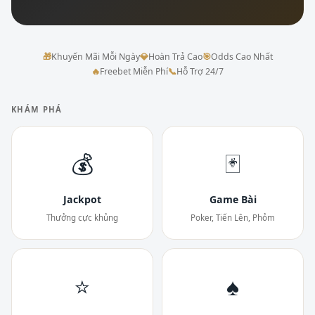
🎁
Khuyến Mãi Mỗi Ngày
💎
Hoàn Trả Cao
🎯
Odds Cao Nhất
🔥
Freebet Miễn Phí
📞
Hỗ Trợ 24/7
KHÁM PHÁ
💰
🃏
Jackpot
Game Bài
Thưởng cực khủng
Poker, Tiến Lên, Phỏm
⭐
♠