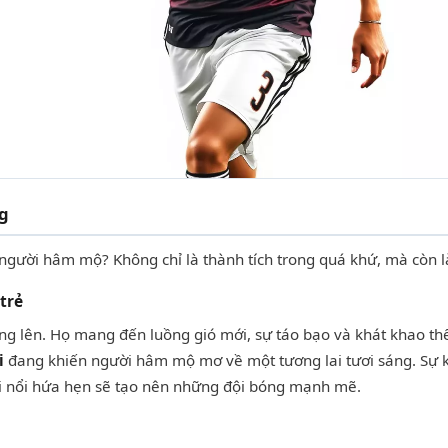
g
 người hâm mộ? Không chỉ là thành tích trong quá khứ, mà còn là
trẻ
ang lên. Họ mang đến luồng gió mới, sự táo bạo và khát khao t
i
đang khiến người hâm mộ mơ về một tương lai tươi sáng. Sự k
i nổi hứa hẹn sẽ tạo nên những đội bóng mạnh mẽ.