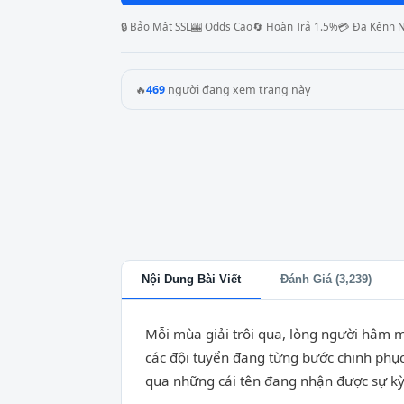
🔒 Bảo Mật SSL
🎰 Odds Cao
🔄 Hoàn Trả 1.5%
💳 Đa Kênh 
🔥
469
người đang xem trang này
Nội Dung Bài Viết
Đánh Giá (3,239)
Mỗi mùa giải trôi qua, lòng người hâm m
các đội tuyển đang từng bước chinh phục
qua những cái tên đang nhận được sự kỳ 