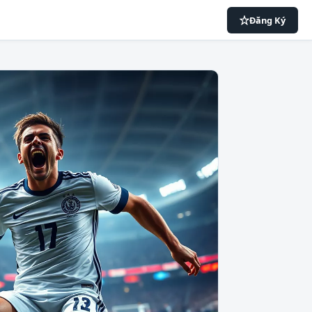
Đăng Ký