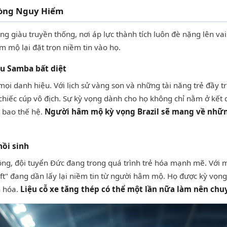
Vòng Nguy Hiểm
 giàu truyền thống, nơi áp lực thành tích luôn đè nặng lên vai 
m mộ lại đặt trọn niềm tin vào họ.
iệu Samba bất diệt
mọi danh hiệu. Với lịch sử vàng son và những tài năng trẻ đầy 
ếc cúp vô địch. Sự kỳ vọng dành cho họ không chỉ nằm ở kết qu
 bao thế hệ.
Người hâm mộ kỳ vọng Brazil sẽ mang về những
hồi sinh
g, đội tuyển Đức đang trong quá trình trẻ hóa mạnh mẽ. Với m
t" đang dần lấy lại niềm tin từ người hâm mộ. Họ được kỳ vọng 
n hóa.
Liệu cỗ xe tăng thép có thể một lần nữa làm nên chu