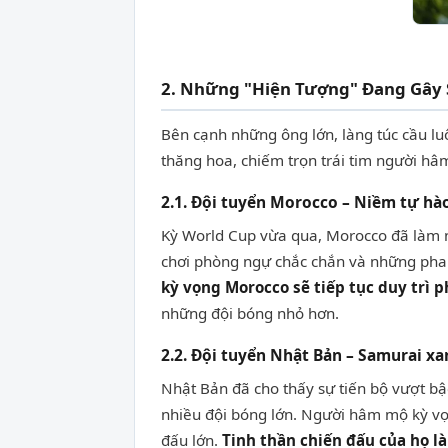
2. Những "Hiện Tượng" Đang Gây 
Bên cạnh những ông lớn, làng túc cầu lu
thăng hoa, chiếm trọn trái tim người hâ
2.1. Đội tuyển Morocco – Niềm tự hà
Kỳ World Cup vừa qua, Morocco đã làm nên
chơi phòng ngự chắc chắn và những pha 
kỳ vọng Morocco sẽ tiếp tục duy trì 
những đội bóng nhỏ hơn.
2.2. Đội tuyển Nhật Bản – Samurai 
Nhật Bản đã cho thấy sự tiến bộ vượt bậc
nhiều đội bóng lớn. Người hâm mộ kỳ vọn
đấu lớn.
Tinh thần chiến đấu của họ l