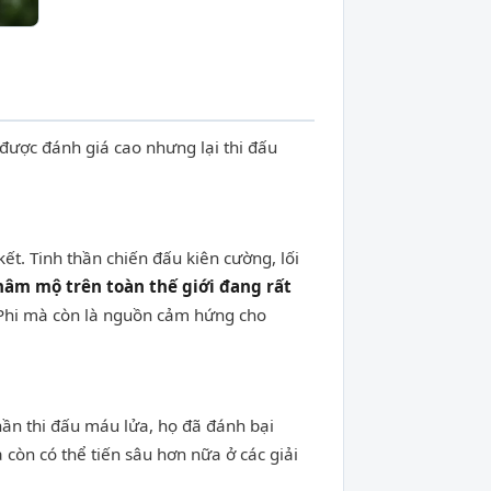
được đánh giá cao nhưng lại thi đấu
ết. Tinh thần chiến đấu kiên cường, lối
âm mộ trên toàn thế giới đang rất
 Phi mà còn là nguồn cảm hứng cho
thần thi đấu máu lửa, họ đã đánh bại
còn có thể tiến sâu hơn nữa ở các giải