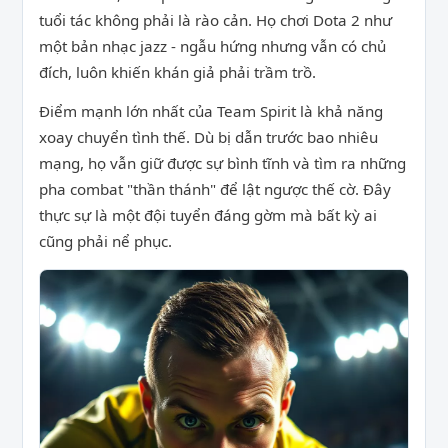
tuổi tác không phải là rào cản. Họ chơi Dota 2 như
một bản nhạc jazz - ngẫu hứng nhưng vẫn có chủ
đích, luôn khiến khán giả phải trầm trồ.
Điểm mạnh lớn nhất của Team Spirit là khả năng
xoay chuyển tình thế. Dù bị dẫn trước bao nhiêu
mạng, họ vẫn giữ được sự bình tĩnh và tìm ra những
pha combat "thần thánh" để lật ngược thế cờ. Đây
thực sự là một đội tuyển đáng gờm mà bất kỳ ai
cũng phải nể phục.