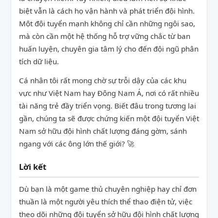
biệt vẫn là cách họ vận hành và phát triển đội hình.
Một đội tuyển mạnh không chỉ cần những ngôi sao,
mà còn cần một hệ thống hỗ trợ vững chắc từ ban
huấn luyện, chuyên gia tâm lý cho đến đội ngũ phân
tích dữ liệu.
Cá nhân tôi rất mong chờ sự trỗi dậy của các khu
vực như Việt Nam hay Đông Nam Á, nơi có rất nhiều
tài năng trẻ đầy triển vọng. Biết đâu trong tương lai
gần, chúng ta sẽ được chứng kiến một đội tuyển Việt
Nam sở hữu đội hình chất lượng đáng gờm, sánh
ngang với các ông lớn thế giới? 🚀
Lời kết
Dù bạn là một game thủ chuyên nghiệp hay chỉ đơn
thuần là một người yêu thích thể thao điện tử, việc
theo dõi những đội tuyển sở hữu đội hình chất lượng