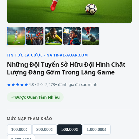
TIN TỨC CÁ CƯỢC · NAHR-AL-AQAR.COM
Những Đội Tuyển Sở Hữu Đội Hình Chất
Lượng Đáng Gờm Trong Làng Game
★★★★★
4.8 / 5.0 · 2,273+ đánh giá đã xác minh
Được Quan Tâm Nhiều
MỨC NẠP THAM KHẢO
100.000₫
200.000₫
500.000₫
1.000.000₫