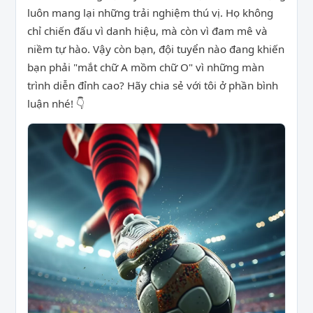
luôn mang lại những trải nghiệm thú vị. Họ không
chỉ chiến đấu vì danh hiệu, mà còn vì đam mê và
niềm tự hào. Vậy còn bạn, đội tuyển nào đang khiến
bạn phải "mắt chữ A mồm chữ O" vì những màn
trình diễn đỉnh cao? Hãy chia sẻ với tôi ở phần bình
luận nhé! 👇