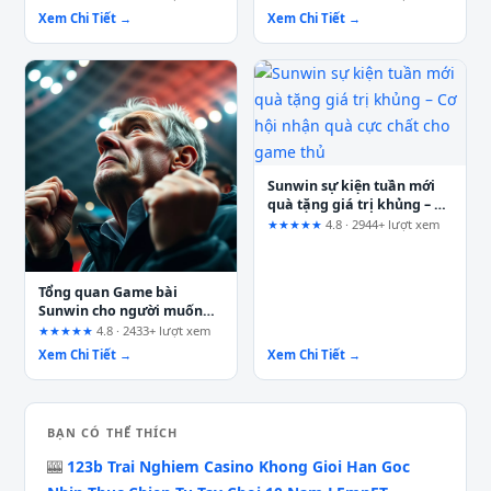
ưu?
Mới?
Xem Chi Tiết →
Xem Chi Tiết →
Sunwin sự kiện tuần mới
quà tặng giá trị khủng – Cơ
hội nhận quà cực chất cho
★★★★★
4.8 · 2944+ lượt xem
game thủ
Tổng quan Game bài
Sunwin cho người muốn
trải nghiệm lâu dài
★★★★★
4.8 · 2433+ lượt xem
Xem Chi Tiết →
Xem Chi Tiết →
BẠN CÓ THỂ THÍCH
🎰
123b Trai Nghiem Casino Khong Gioi Han Goc