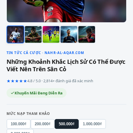
TIN TỨC CÁ CƯỢC · NAHR-AL-AQAR.COM
Những Khoảnh Khắc Lịch Sử Có Thể Được
Viết Nên Trên Sân Cỏ
★★★★★
4.8 / 5.0 · 2,814+ đánh giá đã xác minh
Khuyến Mãi Đang Diễn Ra
MỨC NẠP THAM KHẢO
100.000₫
200.000₫
500.000₫
1.000.000₫