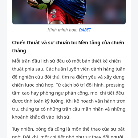
Hình minh hoạ:
DABET
Chiến thuật và sự chuẩn bị: Nền tảng của chiến
thắng
Mỗi trận đấu lịch sử đều có một bản thiết kế chiến
thuật phía sau. Các huấn luyện viên dành hàng tuần
để nghiên cứu đối thủ, tìm ra điểm yếu và xây dựng
chiến lược phù hợp. Từ cách bố trí đội hình, pressing
tầm cao hay phòng ngự phản công, mọi chi tiết đều
được tính toán kỹ lưỡng. Khi kế hoạch vận hành trơn
tru, chúng ta có những trận cầu mãn nhãn và những
khoảnh khắc đi vào lịch sử.
Tuy nhiên, bóng đá cũng là môn thể thao của sự bất
ngờ. Đôi khi, một chi tiết nhỏ như sự thay đổi người,