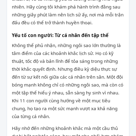
nhiên. Hãy cùng tôi khám phá hành trình đằng sau
những giây phút làm nên lịch sử ấy, nơi mà mỗi trận
đấu đều có thể trở thành huyền thoại.
Yếu tố con người: Từ cá nhân đến tập thể
Không thể phủ nhận, những ngôi sao lớn thường là
tâm điểm của các khoảnh khắc lịch sử. Họ có kỹ
thuật, tốc độ và bản lĩnh để tỏa sáng trong những
thời khắc quyết định. Nhưng điều kỳ diệu thực sự
đến từ sự kết nối giữa các cá nhân trên sân. Một đội
bóng mạnh không chỉ có những ngôi sao, mà còn có
một tập thể hiểu ý nhau, sẵn sàng hy sinh vì nhau.
Khi 11 con người cùng hướng về một mục tiêu
chung, họ tạo ra một sức mạnh vượt xa khả năng
của từng cá nhân.
Hãy nhớ đến những khoảnh khắc mà một cầu thủ