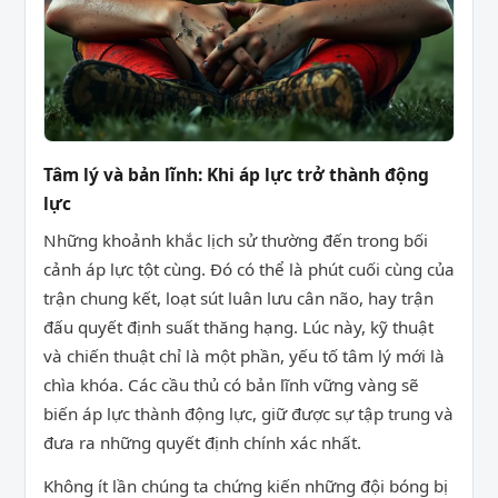
Tâm lý và bản lĩnh: Khi áp lực trở thành động
lực
Những khoảnh khắc lịch sử thường đến trong bối
cảnh áp lực tột cùng. Đó có thể là phút cuối cùng của
trận chung kết, loạt sút luân lưu cân não, hay trận
đấu quyết định suất thăng hạng. Lúc này, kỹ thuật
và chiến thuật chỉ là một phần, yếu tố tâm lý mới là
chìa khóa. Các cầu thủ có bản lĩnh vững vàng sẽ
biến áp lực thành động lực, giữ được sự tập trung và
đưa ra những quyết định chính xác nhất.
Không ít lần chúng ta chứng kiến những đội bóng bị