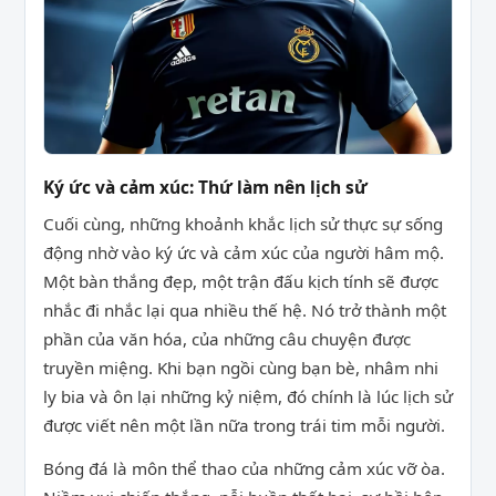
Ký ức và cảm xúc: Thứ làm nên lịch sử
Cuối cùng, những khoảnh khắc lịch sử thực sự sống
động nhờ vào ký ức và cảm xúc của người hâm mộ.
Một bàn thắng đẹp, một trận đấu kịch tính sẽ được
nhắc đi nhắc lại qua nhiều thế hệ. Nó trở thành một
phần của văn hóa, của những câu chuyện được
truyền miệng. Khi bạn ngồi cùng bạn bè, nhâm nhi
ly bia và ôn lại những kỷ niệm, đó chính là lúc lịch sử
được viết nên một lần nữa trong trái tim mỗi người.
Bóng đá là môn thể thao của những cảm xúc vỡ òa.