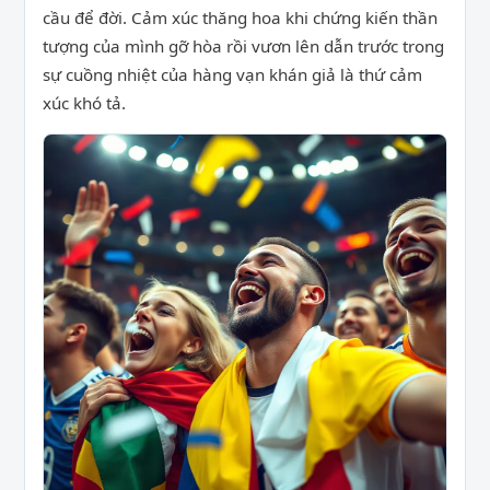
cầu để đời. Cảm xúc thăng hoa khi chứng kiến thần
tượng của mình gỡ hòa rồi vươn lên dẫn trước trong
sự cuồng nhiệt của hàng vạn khán giả là thứ cảm
xúc khó tả.