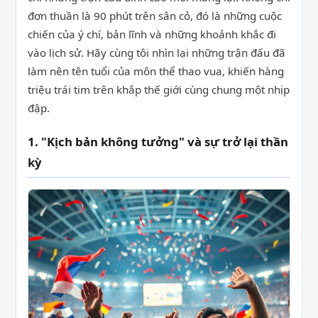
đơn thuần là 90 phút trên sân cỏ, đó là những cuộc
chiến của ý chí, bản lĩnh và những khoảnh khắc đi
vào lịch sử. Hãy cùng tôi nhìn lại những trận đấu đã
làm nên tên tuổi của môn thể thao vua, khiến hàng
triệu trái tim trên khắp thế giới cùng chung một nhịp
đập.
1. "Kịch bản không tưởng" và sự trở lại thần
kỳ