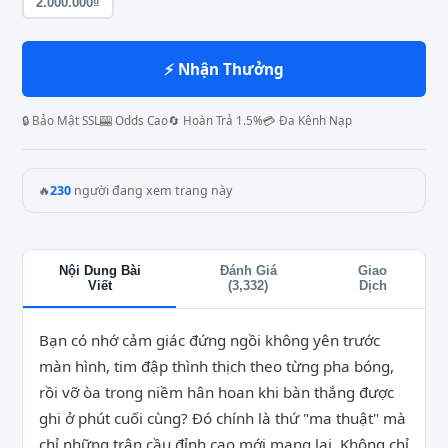
2.000.000₫
⚡ Nhận Thưởng
🔒 Bảo Mật SSL
🎰 Odds Cao
🔄 Hoàn Trả 1.5%
💳 Đa Kênh Nạp
🔥
230
người đang xem trang này
Nội Dung Bài
Đánh Giá
Giao
Viết
(3,332)
Dịch
Bạn có nhớ cảm giác đứng ngồi không yên trước
màn hình, tim đập thình thịch theo từng pha bóng,
rồi vỡ òa trong niềm hân hoan khi bàn thắng được
ghi ở phút cuối cùng? Đó chính là thứ "ma thuật" mà
chỉ những trận cầu đỉnh cao mới mang lại. Không chỉ