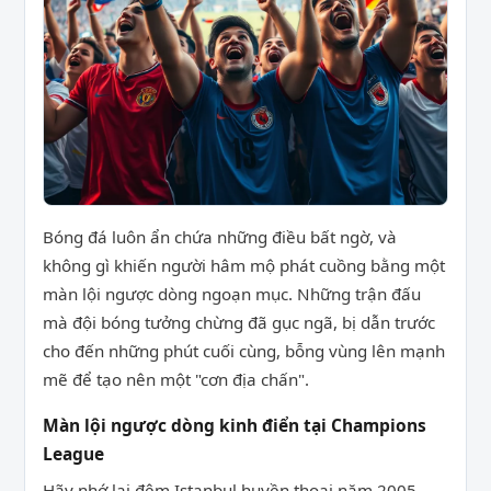
Bóng đá luôn ẩn chứa những điều bất ngờ, và
không gì khiến người hâm mộ phát cuồng bằng một
màn lội ngược dòng ngoạn mục. Những trận đấu
mà đội bóng tưởng chừng đã gục ngã, bị dẫn trước
cho đến những phút cuối cùng, bỗng vùng lên mạnh
mẽ để tạo nên một "cơn địa chấn".
Màn lội ngược dòng kinh điển tại Champions
League
Hãy nhớ lại đêm Istanbul huyền thoại năm 2005.