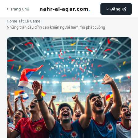
nahr-al-aqar.com
.
Trang Chủ
Đăng Ký
Home
›
Tất Cả Game
›
Những trận cầu đỉnh cao khiến người hâm mộ phát cuồng