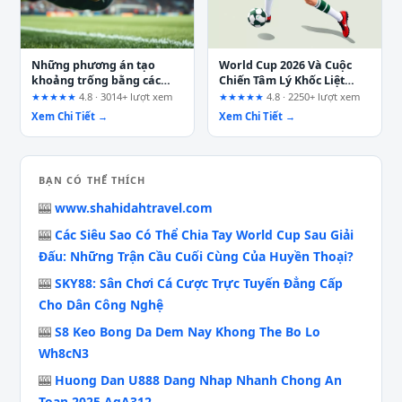
Những phương án tạo
World Cup 2026 Và Cuộc
khoảng trống bằng các
Chiến Tâm Lý Khốc Liệt
pha di chuyển ngược
Trên Chấm Penalty Định
★★★★★
4.8 · 3014+ lượt xem
★★★★★
4.8 · 2250+ lượt xem
hướng trên sky88.hot:
Mệnh Sinh Tử
Xem Chi Tiết →
Xem Chi Tiết →
Kiểm chứng độ tin cậy cho
người dùng
BẠN CÓ THỂ THÍCH
🎰
www.shahidahtravel.com
🎰
Các Siêu Sao Có Thể Chia Tay World Cup Sau Giải
Đấu: Những Trận Cầu Cuối Cùng Của Huyền Thoại?
🎰
SKY88: Sân Chơi Cá Cược Trực Tuyến Đẳng Cấp
Cho Dân Công Nghệ
🎰
S8 Keo Bong Da Dem Nay Khong The Bo Lo
Wh8cN3
🎰
Huong Dan U888 Dang Nhap Nhanh Chong An
Toan 2025 AgA312