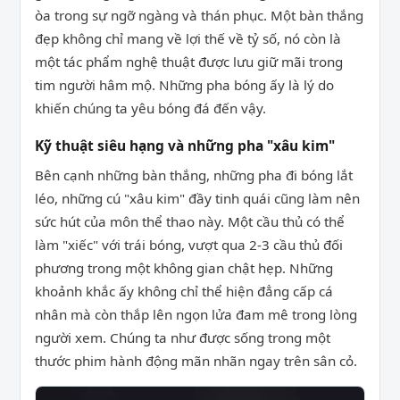
òa trong sự ngỡ ngàng và thán phục. Một bàn thắng
đẹp không chỉ mang về lợi thế về tỷ số, nó còn là
một tác phẩm nghệ thuật được lưu giữ mãi trong
tim người hâm mộ. Những pha bóng ấy là lý do
khiến chúng ta yêu bóng đá đến vậy.
Kỹ thuật siêu hạng và những pha "xâu kim"
Bên cạnh những bàn thắng, những pha đi bóng lắt
léo, những cú "xâu kim" đầy tinh quái cũng làm nên
sức hút của môn thể thao này. Một cầu thủ có thể
làm "xiếc" với trái bóng, vượt qua 2-3 cầu thủ đối
phương trong một không gian chật hẹp. Những
khoảnh khắc ấy không chỉ thể hiện đẳng cấp cá
nhân mà còn thắp lên ngọn lửa đam mê trong lòng
người xem. Chúng ta như được sống trong một
thước phim hành động mãn nhãn ngay trên sân cỏ.