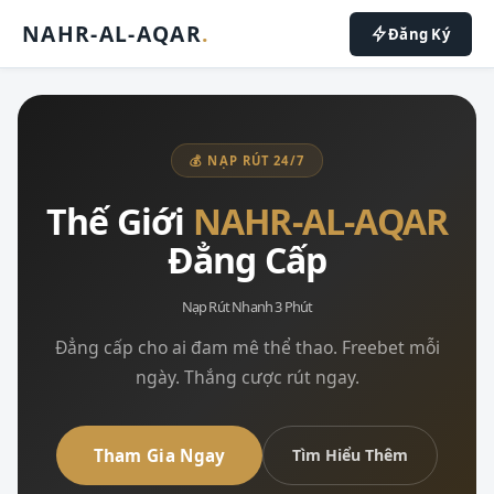
NAHR-AL-AQAR
.
Đăng Ký
💰 NẠP RÚT 24/7
Thế Giới
NAHR-AL-AQAR
Đẳng Cấp
Nạp Rút Nhanh 3 Phút
Đẳng cấp cho ai đam mê thể thao. Freebet mỗi
ngày. Thắng cược rút ngay.
Tham Gia Ngay
Tìm Hiểu Thêm