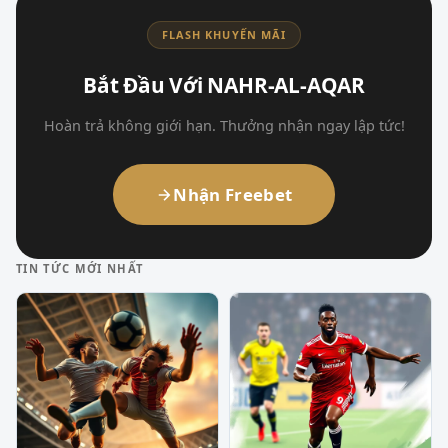
FLASH KHUYẾN MÃI
Bắt Đầu Với NAHR-AL-AQAR
Hoàn trả không giới hạn. Thưởng nhận ngay lập tức!
Nhận Freebet
TIN TỨC MỚI NHẤT