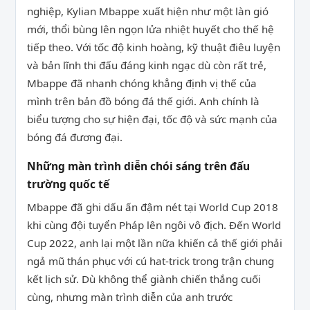
nghiệp, Kylian Mbappe xuất hiện như một làn gió
mới, thổi bùng lên ngọn lửa nhiệt huyết cho thế hệ
tiếp theo. Với tốc độ kinh hoàng, kỹ thuật điêu luyện
và bản lĩnh thi đấu đáng kinh ngạc dù còn rất trẻ,
Mbappe đã nhanh chóng khẳng định vị thế của
mình trên bản đồ bóng đá thế giới. Anh chính là
biểu tượng cho sự hiện đại, tốc độ và sức mạnh của
bóng đá đương đại.
Những màn trình diễn chói sáng trên đấu
trường quốc tế
Mbappe đã ghi dấu ấn đậm nét tại World Cup 2018
khi cùng đội tuyển Pháp lên ngôi vô địch. Đến World
Cup 2022, anh lại một lần nữa khiến cả thế giới phải
ngả mũ thán phục với cú hat-trick trong trận chung
kết lịch sử. Dù không thể giành chiến thắng cuối
cùng, nhưng màn trình diễn của anh trước