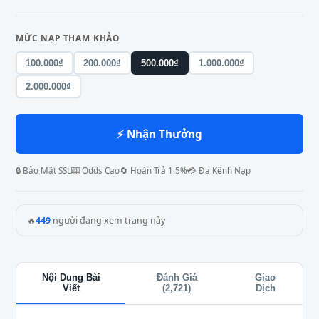
MỨC NẠP THAM KHẢO
100.000₫
200.000₫
500.000₫
1.000.000₫
2.000.000₫
⚡ Nhận Thưởng
🔒 Bảo Mật SSL
🎰 Odds Cao
🔄 Hoàn Trả 1.5%
💳 Đa Kênh Nạp
🔥
449
người đang xem trang này
Nội Dung Bài
Đánh Giá
Giao
Viết
(2,721)
Dịch