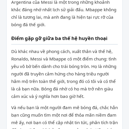
Argentina của Messi là một trong những khoảnh
khắc đáng nhớ nhất lịch sử giải đấu. Mbappe không
chỉ là tương lai, mà anh đang là hiện tại rực rỡ của
bóng đá thế giới.
Điểm gặp gỡ giữa ba thế hệ huyền thoại
Dù khác nhau về phong cách, xuất thân và thế hệ,
Ronaldo, Messi và Mbappe có một điểm chung: tình
yêu vô bờ bến dành cho trái bóng tròn. Họ là những
người đã truyền cảm hứng cho hàng triệu người
hâm mộ trên toàn thế giới, trong đó có tôi và có thể
là cả bạn nữa. Bóng đá nhờ có họ mà trở nên giàu
cảm xúc và ý nghĩa hơn bao giờ hết.
Và nếu bạn là một người đam mê bóng đá, chắc hẳn
bạn cũng muốn tìm một nơi để thỏa mãn niềm đam
mê ấy, nơi bạn có thể cập nhật tin tức, phân tích trận