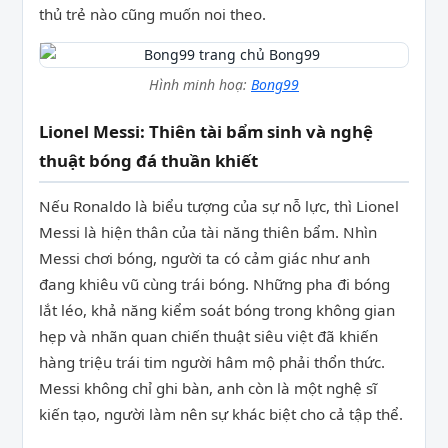
thủ trẻ nào cũng muốn noi theo.
Hình minh hoạ:
Bong99
Lionel Messi: Thiên tài bẩm sinh và nghệ
thuật bóng đá thuần khiết
Nếu Ronaldo là biểu tượng của sự nỗ lực, thì Lionel
Messi là hiện thân của tài năng thiên bẩm. Nhìn
Messi chơi bóng, người ta có cảm giác như anh
đang khiêu vũ cùng trái bóng. Những pha đi bóng
lắt léo, khả năng kiểm soát bóng trong không gian
hẹp và nhãn quan chiến thuật siêu việt đã khiến
hàng triệu trái tim người hâm mộ phải thổn thức.
Messi không chỉ ghi bàn, anh còn là một nghệ sĩ
kiến tạo, người làm nên sự khác biệt cho cả tập thể.