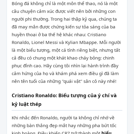
Bóng đá không chỉ là một môn thể thao, nó là một
câu chuyện cảm xúc được viết nên bởi những con
người phi thường. Trong hai thập kỷ qua, chúng ta
đã may mắn được chứng kiến sự tỏa sáng của ba
huyền thoại ở ba thế hệ khác nhau: Cristiano
Ronaldo, Lionel Messi và Kylian Mbappe. Mỗi người
là một biểu tượng, một cá tính riêng biệt, nhưng tất
cả đều có chung một khát khao cháy bỏng: chinh
phục đỉnh cao. Hãy cùng tôi nhìn lại hành trình đầy
cảm hứng của họ và khám phá xem điều gì đã làm
nên tên tuổi của những "quái vật" sân cỏ này nhé!
Cristiano Ronaldo: Biểu tượng của ý chí và
kỷ luật thép
Khi nhắc đến Ronaldo, người ta không chỉ nhớ về
những bàn thắng đẹp mắt hay những pha bứt tốc
kinh hoàng. Điều khiến CR7 trở thành một
biểu