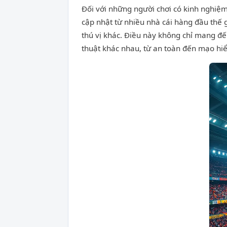
Đối với những người chơi có kinh nghiệm,
cập nhật từ nhiều nhà cái hàng đầu thế g
thú vị khác. Điều này không chỉ mang đến
thuật khác nhau, từ an toàn đến mạo hi