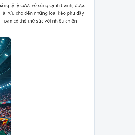
ảng tỷ lệ cược vô cùng cạnh tranh, được
o Tài Xỉu cho đến những loại kèo phụ đầy
. Bạn có thể thử sức với nhiều chiến