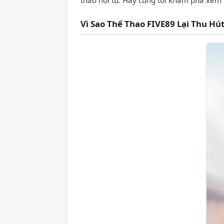
thao hội tụ. Hãy cùng tôi khám phá xem 
Vì Sao Thể Thao FIVE89 Lại Thu Hú