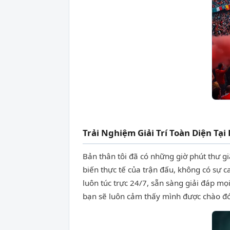
Trải Nghiệm Giải Trí Toàn Diện Tại
Bản thân tôi đã có những giờ phút thư gi
biến thực tế của trận đấu, không có sự 
luôn túc trực 24/7, sẵn sàng giải đáp m
bạn sẽ luôn cảm thấy mình được chào đó