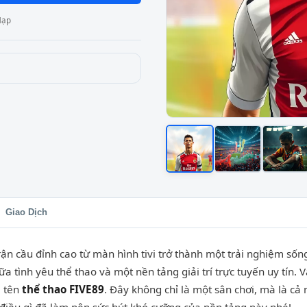
Nạp
Giao Dịch
trận cầu đỉnh cao từ màn hình tivi trở thành một trải nghiệm sốn
a tình yêu thể thao và một nền tảng giải trí trực tuyến uy tín. 
i tên
thể thao FIVE89
. Đây không chỉ là một sân chơi, mà là c