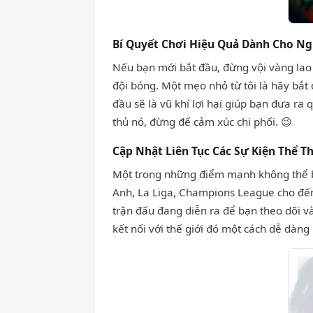
Bí Quyết Chơi Hiệu Quả Dành Cho N
Nếu bạn mới bắt đầu, đừng vội vàng lao v
đội bóng. Một mẹo nhỏ từ tôi là hãy bắt 
đầu sẽ là vũ khí lợi hại giúp bạn đưa ra
thủ nó, đừng để cảm xúc chi phối. 😉
Cập Nhật Liên Tục Các Sự Kiện Thể T
Một trong những điểm mạnh không thể bỏ 
Anh, La Liga, Champions League cho đến 
trận đấu đang diễn ra để bạn theo dõi và
kết nối với thế giới đó một cách dễ dàng 