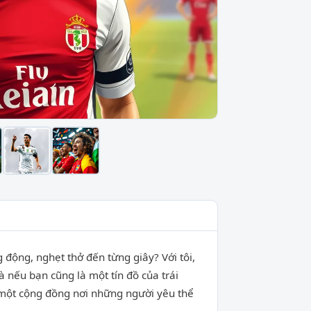
g động, nghẹt thở đến từng giây? Với tôi,
Và nếu bạn cũng là một tín đồ của trái
ả một cộng đồng nơi những người yêu thể