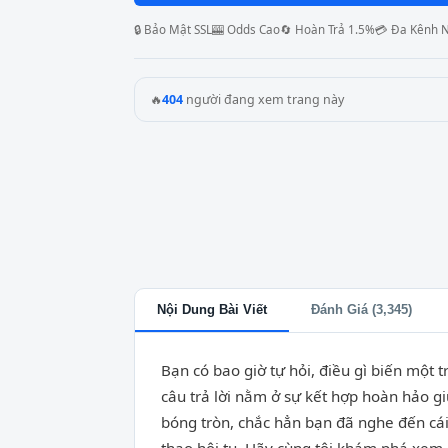
🔒 Bảo Mật SSL
🎰 Odds Cao
🔄 Hoàn Trả 1.5%
💳 Đa Kênh 
🔥
404
người đang xem trang này
Nội Dung Bài Viết
Đánh Giá (3,345)
Bạn có bao giờ tự hỏi, điều gì biến một 
câu trả lời nằm ở sự kết hợp hoàn hảo giữ
bóng tròn, chắc hẳn bạn đã nghe đến cá