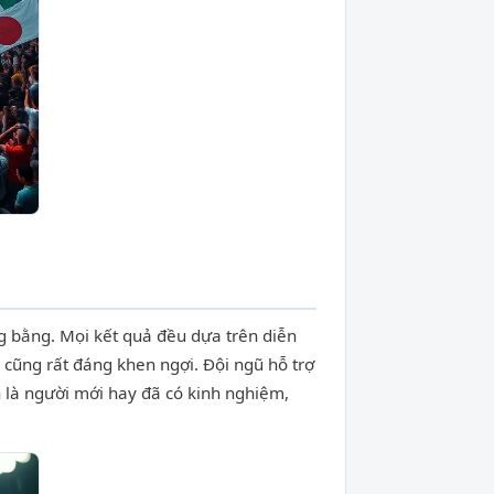
ông bằng. Mọi kết quả đều dựa trên diễn
 cũng rất đáng khen ngợi. Đội ngũ hỗ trợ
n là người mới hay đã có kinh nghiệm,