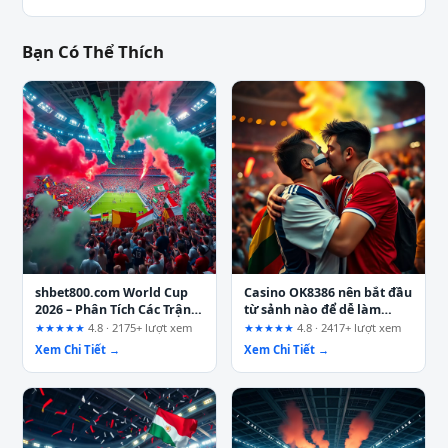
Bạn Có Thể Thích
shbet800.com World Cup
Casino OK8386 nên bắt đầu
2026 – Phân Tích Các Trận
từ sảnh nào để dễ làm
Đấu Đỉnh Cao Dành Cho
quen hơn?
★★★★★
4.8 · 2175+ lượt xem
★★★★★
4.8 · 2417+ lượt xem
Dân Chơi Thực Thụ
Xem Chi Tiết →
Xem Chi Tiết →