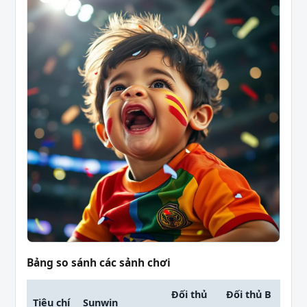
Bảng so sánh các sảnh chơi
Đối thủ
Đối thủ B
Tiêu chí
Sunwin