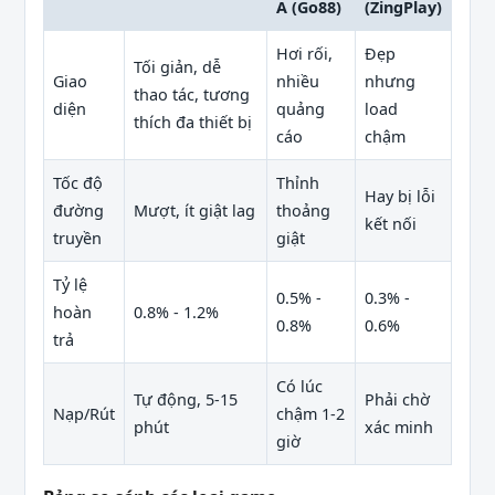
A (Go88)
(ZingPlay)
Hơi rối,
Đẹp
Tối giản, dễ
Giao
nhiều
nhưng
thao tác, tương
diện
quảng
load
thích đa thiết bị
cáo
chậm
Tốc độ
Thỉnh
Hay bị lỗi
đường
Mượt, ít giật lag
thoảng
kết nối
truyền
giật
Tỷ lệ
0.5% -
0.3% -
hoàn
0.8% - 1.2%
0.8%
0.6%
trả
Có lúc
Tự động, 5-15
Phải chờ
Nạp/Rút
chậm 1-2
phút
xác minh
giờ