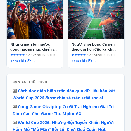
Những màn lội ngược
Người chơi bóng đá nên
dòng ngoạn mục khiến cả
theo dõi lịch đấu kỹ khi
thế giới ngỡ ngàng
vào Thể Thao Shbet
★★★★★
4.8 · 2370+ lượt xem
★★★★★
4.8 · 3158+ lượt xem
Xem Chi Tiết →
Xem Chi Tiết →
BẠN CÓ THỂ THÍCH
🎰
Cách đọc diễn biến trận đấu qua dữ liệu bán kết
World Cup 2026 được chia sẻ trên sc88.social
🎰
Cong Game Okviptop Co Gi Trai Nghiem Giai Tri
Dinh Cao Cho Game Thu MpbmGX
🎰
World Cup 2026: Những Đội Tuyển Khiến Người
Hâm Mộ “Mê Mẩn” Bởi Lối Chơi Quá Cuốn Hút