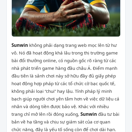
Sunwin
không phải dạng trang web mọc lên từ hư
vô. Nó đã hoạt động khá lâu trong thị trường game
bài đổi thưởng online, có nguồn gốc rõ ràng từ các
nhà phát triển game hàng đầu châu Á. Điểm mạnh
đầu tiên là sảnh chơi này sở hữu đầy đủ giấy phép
hoạt động hợp pháp từ các tổ chức cờ bạc quốc tế,
không phải loại “chui” hay lậu. Tính pháp lý minh
bạch giúp người chơi yên tâm hơn về việc dữ liệu cá
nhân và dòng tiền được bảo vệ. Khác với nhiều
trang chỉ mở lên rồi đóng xuống,
Sunwin
đầu tư bài
bản về hạ tầng và chịu sự giám sát của cơ quan
chức năng, đây là yếu tố sống còn để chơi dài hạn.