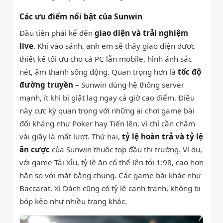
Các ưu điểm nổi bật của Sunwin
Đầu tiên phải kể đến
giao diện và trải nghiệm
live
. Khi vào sảnh, anh em sẽ thấy giao diện được
thiết kế tối ưu cho cả PC lẫn mobile, hình ảnh sắc
nét, âm thanh sống động. Quan trọng hơn là
tốc độ
đường truyền
– Sunwin dùng hệ thống server
mạnh, ít khi bị giật lag ngay cả giờ cao điểm. Điều
này cực kỳ quan trọng với những ai chơi game bài
đối kháng như Poker hay Tiến lên, vì chỉ cần chậm
vài giây là mất lượt. Thứ hai,
tỷ lệ hoàn trả và tỷ lệ
ăn cược
của Sunwin thuộc top đầu thị trường. Ví dụ,
với game Tài Xỉu, tỷ lệ ăn có thể lên tới 1:98, cao hơn
hẳn so với mặt bằng chung. Các game bài khác như
Baccarat, Xì Dách cũng có tỷ lệ cạnh tranh, không bị
bóp kèo như nhiều trang khác.