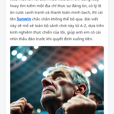
hoay tìm kiếm một địa chỉ thực sự đáng tin, có tỷ lệ
ăn cược cạnh tranh và thanh toán minh bạch, thì cái
tên
Sunwin
chắc chắn không thể bỏ qua. Bài viết
này sẽ mổ xẻ toàn bộ sảnh chơi này từ A-Z, dựa trên
kinh nghiệm thực chiến của tôi, giúp anh em có cái
nhìn thấu đáo trước khi quyết định xuống tiền.