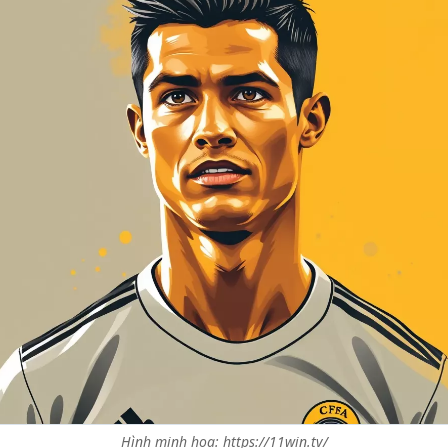
Hình minh hoạ: https://11win.tv/