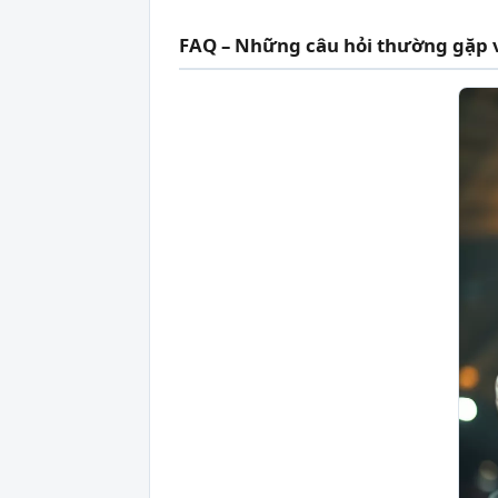
FAQ – Những câu hỏi thường gặp 