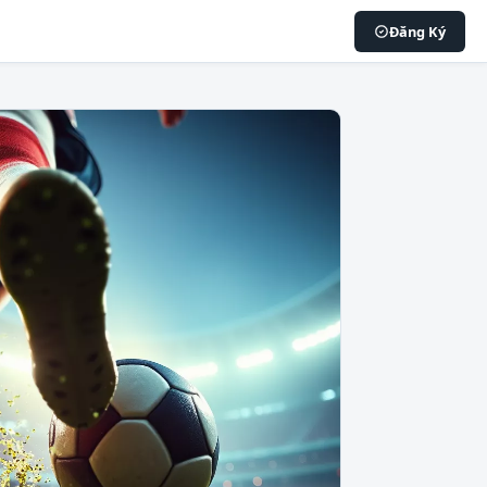
Đăng Ký