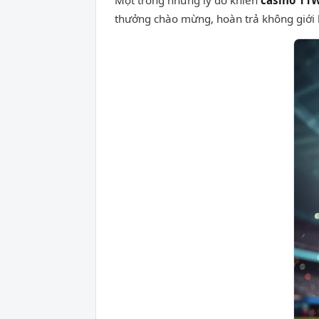
Một trong những lý do khiến
casino 11
thưởng chào mừng, hoàn trả không giới h