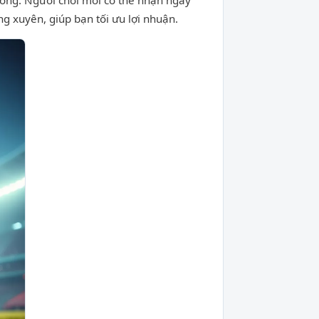
óng. Người chơi mới có thể nhận ngay
g xuyên, giúp bạn tối ưu lợi nhuận.