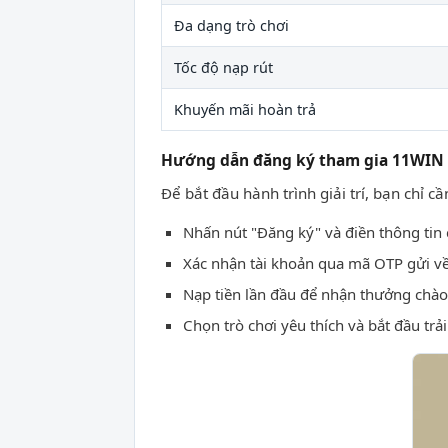
Đa dạng trò chơi
Tốc độ nạp rút
Khuyến mãi hoàn trả
Hướng dẫn đăng ký tham gia 11WIN
Để bắt đầu hành trình giải trí, bạn chỉ c
Nhấn nút "Đăng ký" và điền thông tin c
Xác nhận tài khoản qua mã OTP gửi về
Nạp tiền lần đầu để nhận thưởng chào
Chọn trò chơi yêu thích và bắt đầu trả