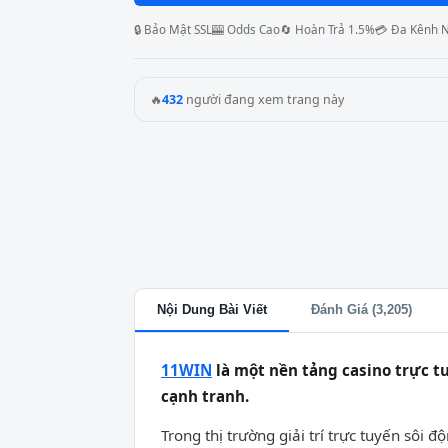
🔒 Bảo Mật SSL
🎰 Odds Cao
🔄 Hoàn Trả 1.5%
💳 Đa Kênh 
🔥
432
người đang xem trang này
Nội Dung Bài Viết
Đánh Giá (3,205)
11WIN
là một nền tảng casino trực tu
cạnh tranh.
Trong thị trường giải trí trực tuyến sôi