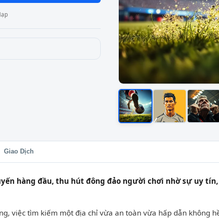
Nạp
Giao Dịch
yến hàng đầu, thu hút đông đảo người chơi nhờ sự uy tín, 
 động, việc tìm kiếm một địa chỉ vừa an toàn vừa hấp dẫn không 