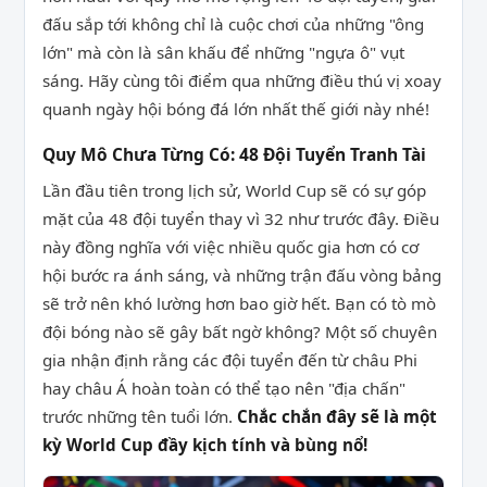
đấu sắp tới không chỉ là cuộc chơi của những "ông
lớn" mà còn là sân khấu để những "ngựa ô" vụt
sáng. Hãy cùng tôi điểm qua những điều thú vị xoay
quanh ngày hội bóng đá lớn nhất thế giới này nhé!
Quy Mô Chưa Từng Có: 48 Đội Tuyển Tranh Tài
Lần đầu tiên trong lịch sử, World Cup sẽ có sự góp
mặt của 48 đội tuyển thay vì 32 như trước đây. Điều
này đồng nghĩa với việc nhiều quốc gia hơn có cơ
hội bước ra ánh sáng, và những trận đấu vòng bảng
sẽ trở nên khó lường hơn bao giờ hết. Bạn có tò mò
đội bóng nào sẽ gây bất ngờ không? Một số chuyên
gia nhận định rằng các đội tuyển đến từ châu Phi
hay châu Á hoàn toàn có thể tạo nên "địa chấn"
trước những tên tuổi lớn.
Chắc chắn đây sẽ là một
kỳ World Cup đầy kịch tính và bùng nổ!