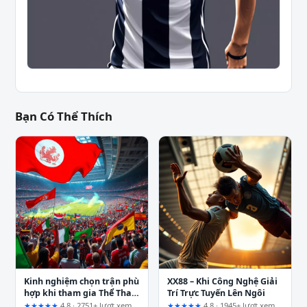
Bạn Có Thể Thích
Kinh nghiệm chọn trận phù
XX88 – Khi Công Nghệ Giải
hợp khi tham gia Thể Thao
Trí Trực Tuyến Lên Ngôi
Shbet
★★★★★
4.8 · 2751+ lượt xem
★★★★★
4.8 · 1945+ lượt xem