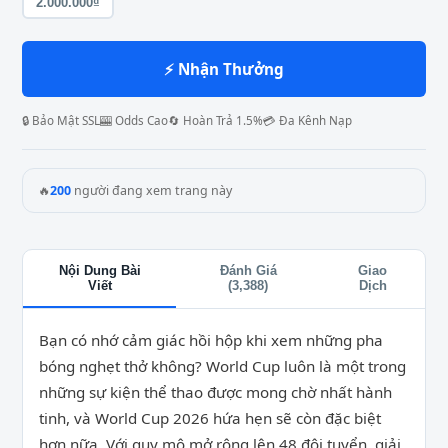
2.000.000₫
⚡ Nhận Thưởng
🔒 Bảo Mật SSL
🎰 Odds Cao
🔄 Hoàn Trả 1.5%
💳 Đa Kênh Nạp
🔥
200
người đang xem trang này
Nội Dung Bài
Đánh Giá
Giao
Viết
(3,388)
Dịch
Bạn có nhớ cảm giác hồi hộp khi xem những pha
bóng nghẹt thở không? World Cup luôn là một trong
những sự kiện thể thao được mong chờ nhất hành
tinh, và World Cup 2026 hứa hẹn sẽ còn đặc biệt
hơn nữa. Với quy mô mở rộng lên 48 đội tuyển, giải