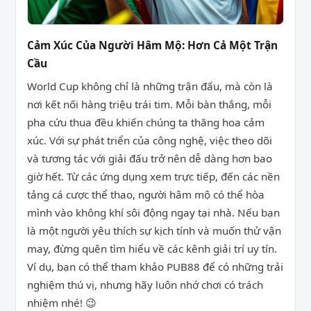
Cảm Xúc Của Người Hâm Mộ: Hơn Cả Một Trận
Cầu
World Cup không chỉ là những trận đấu, mà còn là
nơi kết nối hàng triệu trái tim. Mỗi bàn thắng, mỗi
pha cứu thua đều khiến chúng ta thăng hoa cảm
xúc. Với sự phát triển của công nghệ, việc theo dõi
và tương tác với giải đấu trở nên dễ dàng hơn bao
giờ hết. Từ các ứng dụng xem trực tiếp, đến các nền
tảng cá cược thể thao, người hâm mộ có thể hòa
mình vào không khí sôi động ngay tại nhà. Nếu bạn
là một người yêu thích sự kịch tính và muốn thử vận
may, đừng quên tìm hiểu về các kênh giải trí uy tín.
Ví dụ, bạn có thể tham khảo PUB88 để có những trải
nghiệm thú vị, nhưng hãy luôn nhớ chơi có trách
nhiệm nhé! 😉