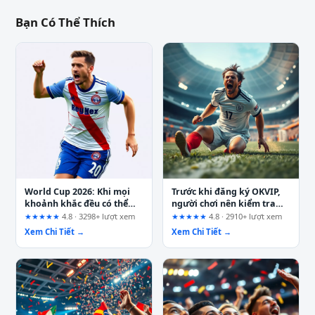
Bạn Có Thể Thích
World Cup 2026: Khi mọi
Trước khi đăng ký OKVIP,
khoảnh khắc đều có thể
người chơi nên kiểm tra
thay đổi lịch sử
thông tin nào?
★★★★★
4.8 · 3298+ lượt xem
★★★★★
4.8 · 2910+ lượt xem
Xem Chi Tiết →
Xem Chi Tiết →