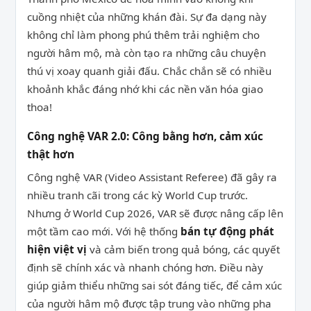
cuồng nhiệt của những khán đài. Sự đa dạng này
không chỉ làm phong phú thêm trải nghiệm cho
người hâm mộ, mà còn tạo ra những câu chuyện
thú vị xoay quanh giải đấu. Chắc chắn sẽ có nhiều
khoảnh khắc đáng nhớ khi các nền văn hóa giao
thoa!
Công nghệ VAR 2.0: Công bằng hơn, cảm xúc
thật hơn
Công nghệ VAR (Video Assistant Referee) đã gây ra
nhiều tranh cãi trong các kỳ World Cup trước.
Nhưng ở World Cup 2026, VAR sẽ được nâng cấp lên
một tầm cao mới. Với hệ thống
bán tự động phát
hiện việt vị
và cảm biến trong quả bóng, các quyết
định sẽ chính xác và nhanh chóng hơn. Điều này
giúp giảm thiểu những sai sót đáng tiếc, để cảm xúc
của người hâm mộ được tập trung vào những pha