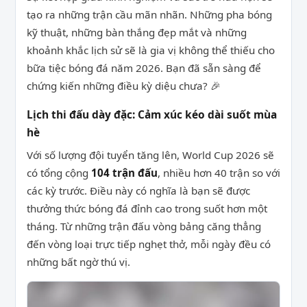
tạo ra những trận cầu mãn nhãn. Những pha bóng
kỹ thuật, những bàn thắng đẹp mắt và những
khoảnh khắc lịch sử sẽ là gia vị không thể thiếu cho
bữa tiệc bóng đá năm 2026. Bạn đã sẵn sàng để
chứng kiến những điều kỳ diệu chưa? 🎉
Lịch thi đấu dày đặc: Cảm xúc kéo dài suốt mùa
hè
Với số lượng đội tuyển tăng lên, World Cup 2026 sẽ
có tổng cộng
104 trận đấu
, nhiều hơn 40 trận so với
các kỳ trước. Điều này có nghĩa là bạn sẽ được
thưởng thức bóng đá đỉnh cao trong suốt hơn một
tháng. Từ những trận đấu vòng bảng căng thẳng
đến vòng loại trực tiếp nghẹt thở, mỗi ngày đều có
những bất ngờ thú vị.