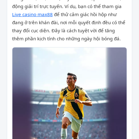
động giải trí trực tuyến. Ví dụ, bạn có thể tham gia
Live casino max88
để thử cảm giác hồi hộp như
đang ở trên khán đài, nơi mỗi quyết định đều có thể
thay đổi cục diện. Đây là cách tuyệt vời để tăng
thêm phần kịch tính cho những ngày hội bóng đá.