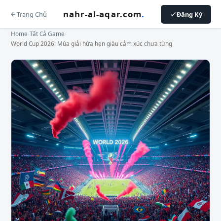
nahr-al-aqar.com
.
Trang Chủ
Đăng Ký
Home
›
Tất Cả Game
›
World Cup 2026: Mùa giải hứa hẹn giàu cảm xúc chưa từng